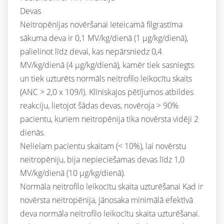
Devas
Neitropēnijas novēršanai Ieteicamā filgrastīma
sākuma deva ir 0,1 MV/kg/dienā (1 μg/kg/dienā),
palielinot līdz devai, kas nepārsniedz 0,4
MV/kg/dienā (4 μg/kg/dienā), kamēr tiek sasniegts
un tiek uzturēts normāls neitrofilo leikocītu skaits
(ANC > 2,0 x 109/l). Klīniskajos pētījumos atbildes
reakciju, lietojot šādas devas, novēroja > 90%
pacientu, kuriem neitropēnija tika novērsta vidēji 2
dienās.
Nelielam pacientu skaitam (< 10%), lai novērstu
neitropēniju, bija nepieciešamas devas līdz 1,0
MV/kg/dienā (10 μg/kg/dienā).
Normāla neitrofilo leikocītu skaita uzturēšanai Kad ir
novērsta neitropēnija, jānosaka minimālā efektīvā
deva normāla neitrofilo leikocītu skaita uzturēšanai.