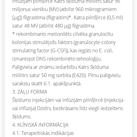
infūzijām pilnšļircē Katrs šķīduma mililitrs satur 96
miljonus vienību (MV) (atbilst 960 mikrogramiem
[μg]) filgrastīma (filgrastim)*. Katra pilnšļirce (0,5 ml)
satur 48 MV (atbilst 480 μg) filgrastīma.
* rekombinants metionilēts cilvēka granulocītu
kolonijas stimulējošs faktors (granulocyte-colony
stimulating factor (G-CSF)), kas iegūts no E. coli,
izmantojot DNS rekombinēto tehnoloģiju.
Palīgviela ar zināmu iedarbību Katrs šķīduma
mililitrs satur 50 mg sorbīta (E420). Pilnu palīgvielu
sarakstu skatīt 6.1. apakšpunktā.
3. ZĀĻU FORMA
Šķīdums injekcijām vai infūzijām pilnšļircē (injekcija
vai infūzija) Dzidrs, bezkrāsains līdz viegli iedzeltens
šķīdums.
4. KLĪNISKĀ INFORMĀCIJA
4.1. Terapeitiskās indikācijas