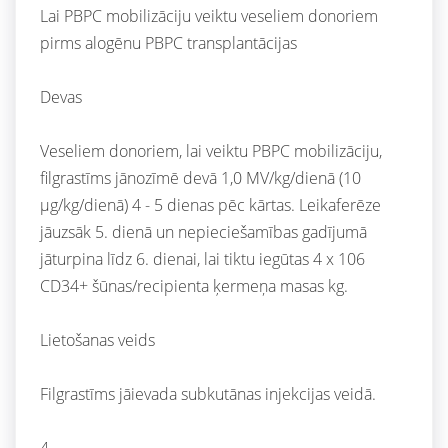
Lai PBPC mobilizāciju veiktu veseliem donoriem
pirms alogēnu PBPC transplantācijas
Devas
Veseliem donoriem, lai veiktu PBPC mobilizāciju,
filgrastīms jānozīmē devā 1,0 MV/kg/dienā (10
μg/kg/dienā) 4 - 5 dienas pēc kārtas. Leikaferēze
jāuzsāk 5. dienā un nepieciešamības gadījumā
jāturpina līdz 6. dienai, lai tiktu iegūtas 4 x 106
CD34+ šūnas/recipienta ķermeņa masas kg.
Lietošanas veids
Filgrastīms jāievada subkutānas injekcijas veidā.
4