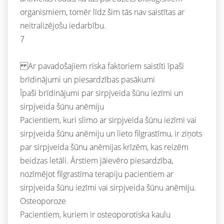
organismiem, tomēr līdz šim tās nav saistītas ar
neitralizējošu iedarbību.
7
Ar pavadošajiem riska faktoriem saistīti īpaši
brīdinājumi un piesardzības pasākumi
Īpaši brīdinājumi par sirpjveida šūnu iezīmi un
sirpjveida šūnu anēmiju
Pacientiem, kuri slimo ar sirpjveida šūnu iezīmi vai
sirpjveida šūnu anēmiju un lieto filgrastīmu, ir ziņots
par sirpjveida šūnu anēmijas krīzēm, kas reizēm
beidzas letāli. Ārstiem jāievēro piesardzība,
nozīmējot filgrastīma terapiju pacientiem ar
sirpjveida šūnu iezīmi vai sirpjveida šūnu anēmiju.
Osteoporoze
Pacientiem, kuriem ir osteoporotiska kaulu