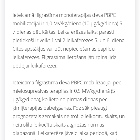
Ieteicamā filgrastīma monoterapijas deva PBPC
mobilizācijai ir 1,0 MV/kg/dienā (10 μg/kg/dienā) 5 -
7 dienas pēc kārtas. Leikaferēzes laiks: parasti
pietiekoši ir veikt 1 vai 2 leikaferēzes 5. un 6. dienā.
Citos apstākļos var būt nepieciešamas papildu
leikaferēzes. Filgrastīma lietošana jāturpina līdz
pēdējai leikaferēzei.
Ieteicamā filgrastīma deva PBPC mobilizācijai pēc
mielosupresīvas terapijas ir 0,5 MV/kg/dienā (5
μg/kg/dienā), ko lieto no pirmās dienas pēc
ķīmijterapijas pabeigšanas, līdz sāk pieaugt
prognozētais zemākais neitrofilo leikocītu skaits, un
neitrofilo leikocītu skaits atgriežas normas
diapazonā. Leikaferēze jāveic laika periodā, kad