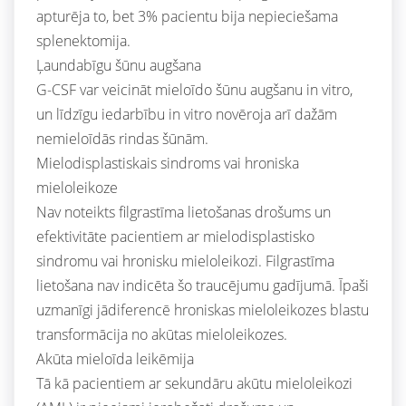
apturēja to, bet 3% pacientu bija nepieciešama
splenektomija.
Ļaundabīgu šūnu augšana
G-CSF var veicināt mieloīdo šūnu augšanu in vitro,
un līdzīgu iedarbību in vitro novēroja arī dažām
nemieloīdās rindas šūnām.
Mielodisplastiskais sindroms vai hroniska
mieloleikoze
Nav noteikts filgrastīma lietošanas drošums un
efektivitāte pacientiem ar mielodisplastisko
sindromu vai hronisku mieloleikozi. Filgrastīma
lietošana nav indicēta šo traucējumu gadījumā. Īpaši
uzmanīgi jādiferencē hroniskas mieloleikozes blastu
transformācija no akūtas mieloleikozes.
Akūta mieloīda leikēmija
Tā kā pacientiem ar sekundāru akūtu mieloleikozi