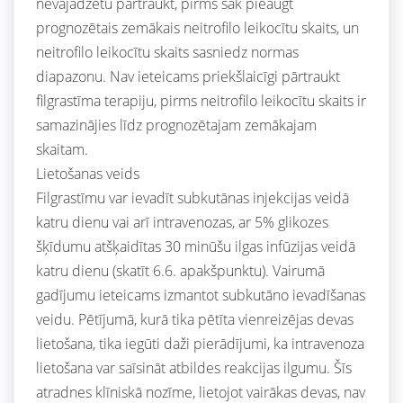
nevajadzētu pārtraukt, pirms sāk pieaugt
prognozētais zemākais neitrofilo leikocītu skaits, un
neitrofilo leikocītu skaits sasniedz normas
diapazonu. Nav ieteicams priekšlaicīgi pārtraukt
filgrastīma terapiju, pirms neitrofilo leikocītu skaits ir
samazinājies līdz prognozētajam zemākajam
skaitam.
Lietošanas veids
Filgrastīmu var ievadīt subkutānas injekcijas veidā
katru dienu vai arī intravenozas, ar 5% glikozes
šķīdumu atšķaidītas 30 minūšu ilgas infūzijas veidā
katru dienu (skatīt 6.6. apakšpunktu). Vairumā
gadījumu ieteicams izmantot subkutāno ievadīšanas
veidu. Pētījumā, kurā tika pētīta vienreizējas devas
lietošana, tika iegūti daži pierādījumi, ka intravenoza
lietošana var saīsināt atbildes reakcijas ilgumu. Šīs
atradnes klīniskā nozīme, lietojot vairākas devas, nav