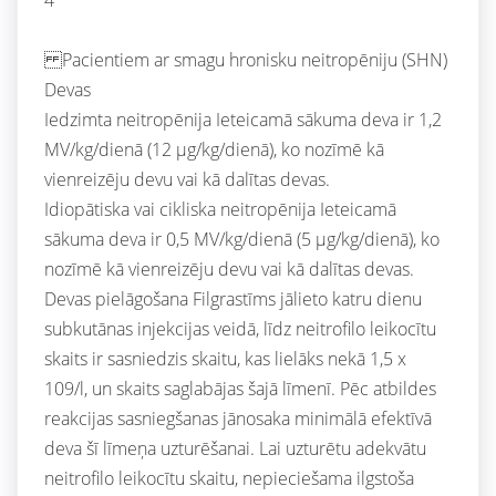
Pacientiem ar smagu hronisku neitropēniju (SHN)
Devas
Iedzimta neitropēnija Ieteicamā sākuma deva ir 1,2
MV/kg/dienā (12 μg/kg/dienā), ko nozīmē kā
vienreizēju devu vai kā dalītas devas.
Idiopātiska vai cikliska neitropēnija Ieteicamā
sākuma deva ir 0,5 MV/kg/dienā (5 μg/kg/dienā), ko
nozīmē kā vienreizēju devu vai kā dalītas devas.
Devas pielāgošana Filgrastīms jālieto katru dienu
subkutānas injekcijas veidā, līdz neitrofilo leikocītu
skaits ir sasniedzis skaitu, kas lielāks nekā 1,5 x
109/l, un skaits saglabājas šajā līmenī. Pēc atbildes
reakcijas sasniegšanas jānosaka minimālā efektīvā
deva šī līmeņa uzturēšanai. Lai uzturētu adekvātu
neitrofilo leikocītu skaitu, nepieciešama ilgstoša