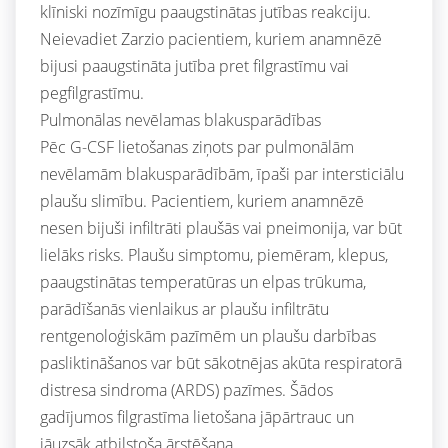
klīniski nozīmīgu paaugstinātas jutības reakciju.
Neievadiet Zarzio pacientiem, kuriem anamnēzē
bijusi paaugstināta jutība pret filgrastīmu vai
pegfilgrastīmu.
Pulmonālas nevēlamas blakusparādības
Pēc G-CSF lietošanas ziņots par pulmonālām
nevēlamām blakusparādībām, īpaši par intersticiālu
plaušu slimību. Pacientiem, kuriem anamnēzē
nesen bijuši infiltrāti plaušās vai pneimonija, var būt
lielāks risks. Plaušu simptomu, piemēram, klepus,
paaugstinātas temperatūras un elpas trūkuma,
parādīšanās vienlaikus ar plaušu infiltrātu
rentgenoloģiskām pazīmēm un plaušu darbības
pasliktināšanos var būt sākotnējas akūta respiratorā
distresa sindroma (ARDS) pazīmes. Šādos
gadījumos filgrastīma lietošana jāpārtrauc un
jāuzsāk atbilstoša ārstēšana.