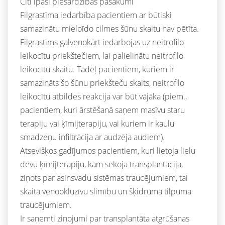
Citi īpaši piesardzības pasākumi
Filgrastīma iedarbība pacientiem ar būtiski
samazinātu mieloīdo cilmes šūnu skaitu nav pētīta.
Filgrastīms galvenokārt iedarbojas uz neitrofilo
leikocītu priekštečiem, lai palielinātu neitrofilo
leikocītu skaitu. Tādēļ pacientiem, kuriem ir
samazināts šo šūnu priekšteču skaits, neitrofilo
leikocītu atbildes reakcija var būt vājāka (piem.,
pacientiem, kuri ārstēšanā saņem masīvu staru
terapiju vai ķīmijterapiju, vai kuriem ir kaulu
smadzeņu infiltrācija ar audzēja audiem).
Atsevišķos gadījumos pacientiem, kuri lietoja lielu
devu ķīmijterapiju, kam sekoja transplantācija,
ziņots par asinsvadu sistēmas traucējumiem, tai
skaitā venookluzīvu slimību un šķidruma tilpuma
traucējumiem.
Ir saņemti ziņojumi par transplantāta atgrūšanas