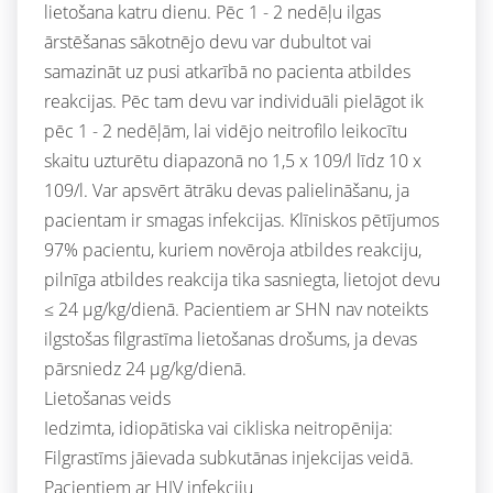
lietošana katru dienu. Pēc 1 - 2 nedēļu ilgas
ārstēšanas sākotnējo devu var dubultot vai
samazināt uz pusi atkarībā no pacienta atbildes
reakcijas. Pēc tam devu var individuāli pielāgot ik
pēc 1 - 2 nedēļām, lai vidējo neitrofilo leikocītu
skaitu uzturētu diapazonā no 1,5 x 109/l līdz 10 x
109/l. Var apsvērt ātrāku devas palielināšanu, ja
pacientam ir smagas infekcijas. Klīniskos pētījumos
97% pacientu, kuriem novēroja atbildes reakciju,
pilnīga atbildes reakcija tika sasniegta, lietojot devu
≤ 24 μg/kg/dienā. Pacientiem ar SHN nav noteikts
ilgstošas filgrastīma lietošanas drošums, ja devas
pārsniedz 24 μg/kg/dienā.
Lietošanas veids
Iedzimta, idiopātiska vai cikliska neitropēnija:
Filgrastīms jāievada subkutānas injekcijas veidā.
Pacientiem ar HIV infekciju