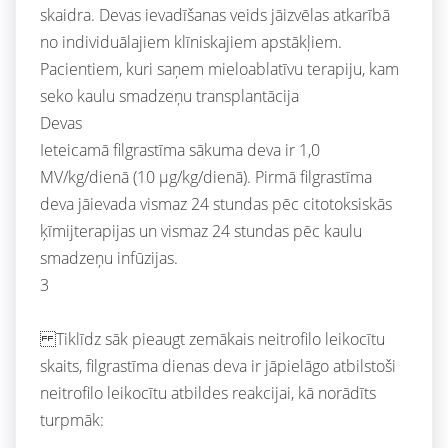
skaidra. Devas ievadīšanas veids jāizvēlas atkarībā
no individuālajiem klīniskajiem apstākļiem.
Pacientiem, kuri saņem mieloablatīvu terapiju, kam
seko kaulu smadzeņu transplantācija
Devas
Ieteicamā filgrastīma sākuma deva ir 1,0
MV/kg/dienā (10 μg/kg/dienā). Pirmā filgrastīma
deva jāievada vismaz 24 stundas pēc citotoksiskās
ķīmijterapijas un vismaz 24 stundas pēc kaulu
smadzeņu infūzijas.
3
Tiklīdz sāk pieaugt zemākais neitrofilo leikocītu
skaits, filgrastīma dienas deva ir jāpielāgo atbilstoši
neitrofilo leikocītu atbildes reakcijai, kā norādīts
turpmāk: