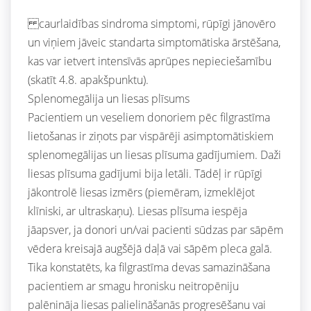
caurlaidības sindroma simptomi, rūpīgi jānovēro
un viņiem jāveic standarta simptomātiska ārstēšana,
kas var ietvert intensīvās aprūpes nepieciešamību
(skatīt 4.8. apakšpunktu).
Splenomegālija un liesas plīsums
Pacientiem un veseliem donoriem pēc filgrastīma
lietošanas ir ziņots par vispārēji asimptomātiskiem
splenomegālijas un liesas plīsuma gadījumiem. Daži
liesas plīsuma gadījumi bija letāli. Tādēļ ir rūpīgi
jākontrolē liesas izmērs (piemēram, izmeklējot
klīniski, ar ultraskaņu). Liesas plīsuma iespēja
jāapsver, ja donori un/vai pacienti sūdzas par sāpēm
vēdera kreisajā augšējā daļā vai sāpēm pleca galā.
Tika konstatēts, ka filgrastīma devas samazināšana
pacientiem ar smagu hronisku neitropēniju
palēnināja liesas palielināšanās progresēšanu vai