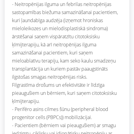
- Neitropēnijas ilguma un febrilas neitropēnijas
sastopamības biežuma samazināšanai pacientiem,
kuri ļaundabīga audzēja (izņemot hroniskas
mieloleikozes un mielodisplastiskā sindroma)
ārstēšanai saņem vispāratzītu citotoksisku
ķīmijterapiju, kā arī neitropēnijas ilguma
samazināšanai pacientiem, kuri saņem
mieloablatīvu terapiju, kam seko kaulu smadzeņu
transplantācija un kuriem pastāv paaugstināts
ilgstošas smagas neitropēnijas risks.
Filgrastīma drošums un efektivitāte ir līdzīga
pieaugušiem un bērniem, kuri saņem citotoksisku
ķīmijterapiju.
- Perifēro asins cilmes šūnu (peripheral blood
progenitor cells (PBPCs)) mobilizācijai.
- Pacientiem (bērniem vai pieaugušiem) ar smagu
iedzimtu, ciklisku vai idiopātisku neitropēniju ar