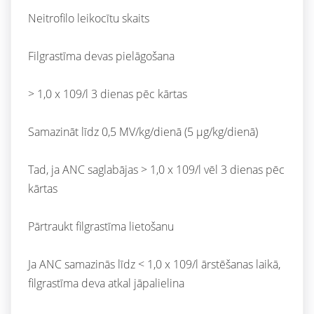
Neitrofilo leikocītu skaits
Filgrastīma devas pielāgošana
> 1,0 x 109/l 3 dienas pēc kārtas
Samazināt līdz 0,5 MV/kg/dienā (5 μg/kg/dienā)
Tad, ja ANC saglabājas > 1,0 x 109/l vēl 3 dienas pēc
kārtas
Pārtraukt filgrastīma lietošanu
Ja ANC samazinās līdz < 1,0 x 109/l ārstēšanas laikā,
filgrastīma deva atkal jāpalielina