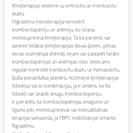
Ķīmijterapijas ietekme uz eritrocītu un trombocītu
skaitu
Filgrastīma monoterapija nenovērš
trombocitopēniju un anēmiju, ko izraisa
mielosupresīvā ķīmijterapija. Tā kā pacients var
saņemt lielākas ķīmijterapijas devas (piem., pilnas
devas nozīmētajā shēmā), viņam var pastāvēt lielāks
trombocitopēnijas un anēmijas risks. Ieteicams
regulāri kontrolēt trombocītu skaitu un hematokrītu.
Īpaša piesardzība jāievēro, nozīmējot ķīmijterapijas
līdzekļus vai to kombinācijas, ja ir zināms, ka šie
līdzekļi var izraisīt smagu trombocitopēniju.
Ir pierādīts, ka trombocitopēnijas smagums un
ilgums pēc mielosupresīvas vai mieloablatīvas
terapijas samazinās, ja PBPC mobilizācijai izmanto
filgrastīmu.