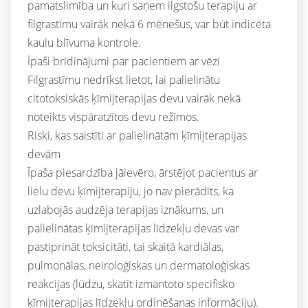
pamatslimība un kuri saņem ilgstošu terapiju ar
filgrastīmu vairāk nekā 6 mēnešus, var būt indicēta
kaulu blīvuma kontrole.
Īpaši brīdinājumi par pacientiem ar vēzi
Filgrastīmu nedrīkst lietot, lai palielinātu
citotoksiskās ķīmijterapijas devu vairāk nekā
noteikts vispāratzītos devu režīmos.
Riski, kas saistīti ar palielinātām ķīmijterapijas
devām
Īpaša piesardzība jāievēro, ārstējot pacientus ar
lielu devu ķīmijterapiju, jo nav pierādīts, ka
uzlabojās audzēja terapijas iznākums, un
palielinātas ķīmijterapijas līdzekļu devas var
pastiprināt toksicitāti, tai skaitā kardiālas,
pulmonālas, neiroloģiskas un dermatoloģiskas
reakcijas (lūdzu, skatīt izmantoto specifisko
ķīmijterapijas līdzekļu ordinēšanas informāciju).