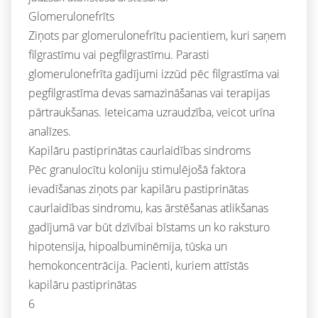
Glomerulonefrīts
Ziņots par glomerulonefrītu pacientiem, kuri saņem
filgrastīmu vai pegfilgrastīmu. Parasti
glomerulonefrīta gadījumi izzūd pēc filgrastīma vai
pegfilgrastīma devas samazināšanas vai terapijas
pārtraukšanas. Ieteicama uzraudzība, veicot urīna
analīzes.
Kapilāru pastiprinātas caurlaidības sindroms
Pēc granulocītu koloniju stimulējošā faktora
ievadīšanas ziņots par kapilāru pastiprinātas
caurlaidības sindromu, kas ārstēšanas atlikšanas
gadījumā var būt dzīvībai bīstams un ko raksturo
hipotensija, hipoalbuminēmija, tūska un
hemokoncentrācija. Pacienti, kuriem attīstās
kapilāru pastiprinātas
6