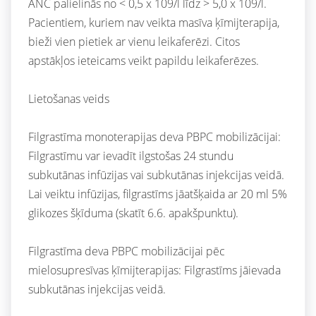
ANC palielinās no < 0,5 x 109/l līdz > 5,0 x 109/l.
Pacientiem, kuriem nav veikta masīva ķīmijterapija,
bieži vien pietiek ar vienu leikaferēzi. Citos
apstākļos ieteicams veikt papildu leikaferēzes.
Lietošanas veids
Filgrastīma monoterapijas deva PBPC mobilizācijai:
Filgrastīmu var ievadīt ilgstošas 24 stundu
subkutānas infūzijas vai subkutānas injekcijas veidā.
Lai veiktu infūzijas, filgrastīms jāatšķaida ar 20 ml 5%
glikozes šķīduma (skatīt 6.6. apakšpunktu).
Filgrastīma deva PBPC mobilizācijai pēc
mielosupresīvas ķīmijterapijas: Filgrastīms jāievada
subkutānas injekcijas veidā.