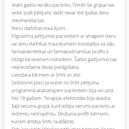
skaits gados vecāku pacientu. Tomēr šai grupai nav
veikti īpaši pētījumi, tādēļ nevar dot īpašas devu
rekomendācijas.
Nieru darbības traucējumi
Filgrastīma pētījumos pacientiem ar smagiem nieru
vai aknu darbības traucējumiem konstatēja, ka zāļu
farmakokinētikas un farmakodinamikas profils ir
līdzīgs kā veseliem indivīdiem. Šādos gadījumos nav
nepieciešama devas pielāgošana.
Lietošana bērniem ar SHN un vēzi
Sešdesmit pieci procenti no SHN pētījuma
programmā analizētajiem pacientiem bija vecumā
līdz 18 gadiem. Terapijas efektivitāte bija skaidra
šajā vecuma grupā, kurā ietilpa vairums pacientu ar
iedzimtu neitropēniju. Drošuma profili bērniem,
kuriem ārstēja SHN, neatšķīrās.