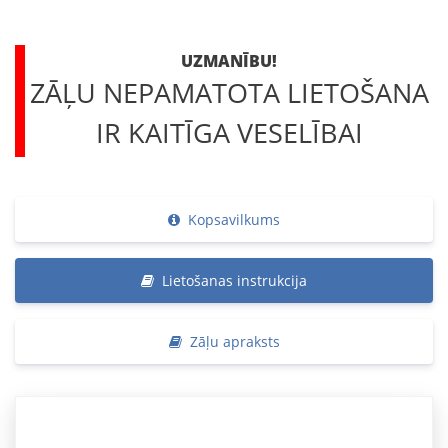
UZMANĪBU!
ZĀĻU NEPAMATOTA LIETOŠANA
IR KAITĪGA VESELĪBAI
Kopsavilkums
Lietošanas instrukcija
Zāļu apraksts