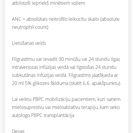
atbilstoši iepriekš minētiem soļiem
ANC = absolūtais neitrofilo leikocītu skaits (absolute
neutrophil count)
Lietošanas veids
Filgrastīmu var ievadīt 30 minūšu vai 24 stundu ilgas
intravenozas infūzijas veidā vai ilgstošas 24 stundu
subkutānas infūzijas veidā. Filgrastīms jāatšķaida ar
20 ml 5% glikozes šķīduma (skatīt 6.6. apakšpunktu).
Lai veiktu PBPC mobilizāciju pacientiem, kuri saņem
mielosupresīvu vai mieloablatīvu terapiju, kam seko
autologo PBPC transplantācija
Devas