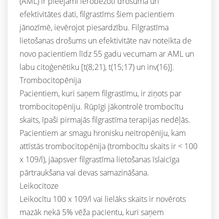
(AML) ir pieejami ierobežoti drošuma un
efektivitātes dati, filgrastīms šiem pacientiem
jānozīmē, ievērojot piesardzību. Filgrastīma
lietošanas drošums un efektivitāte nav noteikta de
novo pacientiem līdz 55 gadu vecumam ar AML un
labu citoģenētiku [t(8;21), t(15;17) un inv(16)].
Trombocitopēnija
Pacientiem, kuri saņem filgrastīmu, ir ziņots par
trombocitopēniju. Rūpīgi jākontrolē trombocītu
skaits, īpaši pirmajās filgrastīma terapijas nedēļās.
Pacientiem ar smagu hronisku neitropēniju, kam
attīstās trombocitopēnija (trombocītu skaits ir < 100
x 109/l), jāapsver filgrastīma lietošanas īslaicīga
pārtraukšana vai devas samazināšana.
Leikocitoze
Leikocītu 100 x 109/l vai lielāks skaits ir novērots
mazāk nekā 5% vēža pacientu, kuri saņem