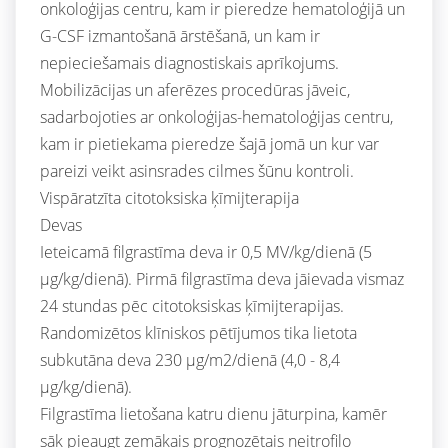
onkoloģijas centru, kam ir pieredze hematoloģijā un
G-CSF izmantošanā ārstēšanā, un kam ir
nepieciešamais diagnostiskais aprīkojums.
Mobilizācijas un aferēzes procedūras jāveic,
sadarbojoties ar onkoloģijas-hematoloģijas centru,
kam ir pietiekama pieredze šajā jomā un kur var
pareizi veikt asinsrades cilmes šūnu kontroli.
Vispāratzīta citotoksiska ķīmijterapija
Devas
Ieteicamā filgrastīma deva ir 0,5 MV/kg/dienā (5
μg/kg/dienā). Pirmā filgrastīma deva jāievada vismaz
24 stundas pēc citotoksiskas ķīmijterapijas.
Randomizētos klīniskos pētījumos tika lietota
subkutāna deva 230 μg/m2/dienā (4,0 - 8,4
μg/kg/dienā).
Filgrastīma lietošana katru dienu jāturpina, kamēr
sāk pieaugt zemākais prognozētais neitrofilo