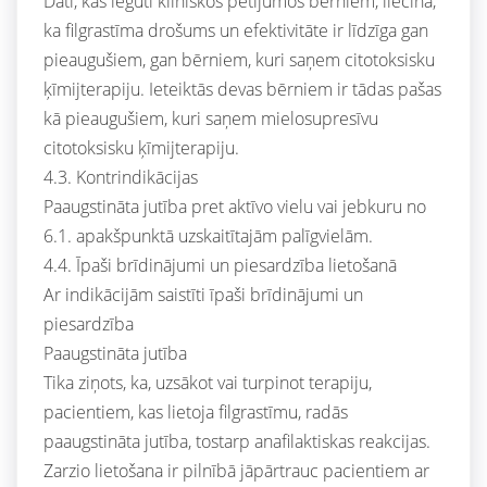
Dati, kas iegūti klīniskos pētījumos bērniem, liecina,
ka filgrastīma drošums un efektivitāte ir līdzīga gan
pieaugušiem, gan bērniem, kuri saņem citotoksisku
ķīmijterapiju. Ieteiktās devas bērniem ir tādas pašas
kā pieaugušiem, kuri saņem mielosupresīvu
citotoksisku ķīmijterapiju.
4.3. Kontrindikācijas
Paaugstināta jutība pret aktīvo vielu vai jebkuru no
6.1. apakšpunktā uzskaitītajām palīgvielām.
4.4. Īpaši brīdinājumi un piesardzība lietošanā
Ar indikācijām saistīti īpaši brīdinājumi un
piesardzība
Paaugstināta jutība
Tika ziņots, ka, uzsākot vai turpinot terapiju,
pacientiem, kas lietoja filgrastīmu, radās
paaugstināta jutība, tostarp anafilaktiskas reakcijas.
Zarzio lietošana ir pilnībā jāpārtrauc pacientiem ar