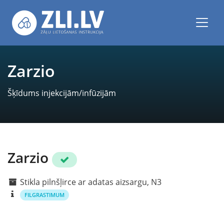
Zarzio
Šķīdums injekcijām/infūzijām
Zarzio
Stikla pilnšļirce ar adatas aizsargu, N3
FILGRASTIMUM