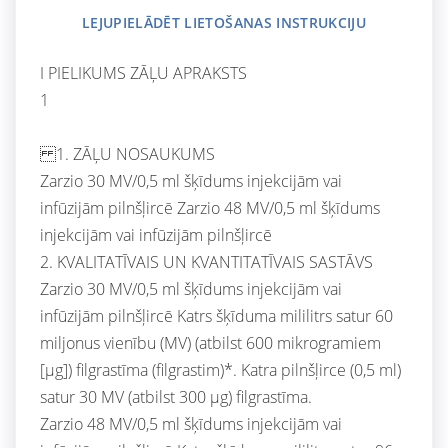
LEJUPIELĀDĒT LIETOŠANAS INSTRUKCIJU
I PIELIKUMS ZĀĻU APRAKSTS
1
1. ZĀĻU NOSAUKUMS
Zarzio 30 MV/0,5 ml šķīdums injekcijām vai
infūzijām pilnšļircē Zarzio 48 MV/0,5 ml šķīdums
injekcijām vai infūzijām pilnšļircē
2. KVALITATĪVAIS UN KVANTITATĪVAIS SASTĀVS
Zarzio 30 MV/0,5 ml šķīdums injekcijām vai
infūzijām pilnšļircē Katrs šķīduma mililitrs satur 60
miljonus vienību (MV) (atbilst 600 mikrogramiem
[μg]) filgrastīma (filgrastim)*. Katra pilnšļirce (0,5 ml)
satur 30 MV (atbilst 300 μg) filgrastīma.
Zarzio 48 MV/0,5 ml šķīdums injekcijām vai