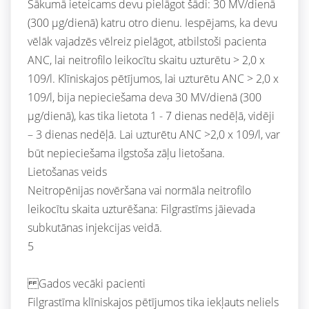
Sākumā ieteicams devu pielāgot šādi: 30 MV/dienā
(300 μg/dienā) katru otro dienu. Iespējams, ka devu
vēlāk vajadzēs vēlreiz pielāgot, atbilstoši pacienta
ANC, lai neitrofilo leikocītu skaitu uzturētu > 2,0 x
109/l. Klīniskajos pētījumos, lai uzturētu ANC > 2,0 x
109/l, bija nepieciešama deva 30 MV/dienā (300
μg/dienā), kas tika lietota 1 - 7 dienas nedēļā, vidēji
– 3 dienas nedēļā. Lai uzturētu ANC >2,0 x 109/l, var
būt nepieciešama ilgstoša zāļu lietošana.
Lietošanas veids
Neitropēnijas novēršana vai normāla neitrofilo
leikocītu skaita uzturēšana: Filgrastīms jāievada
subkutānas injekcijas veidā.
5
Gados vecāki pacienti
Filgrastīma klīniskajos pētījumos tika iekļauts neliels