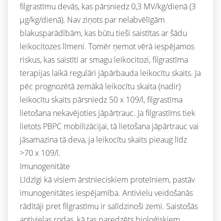
filgrastīmu devās, kas pārsniedz 0,3 MV/kg/dienā (3
μg/kg/dienā). Nav ziņots par nelabvēlīgām
blakusparādībām, kas būtu tieši saistītas ar šādu
leikocitozes līmeni. Tomēr ņemot vērā iespējamos
riskus, kas saistīti ar smagu leikocitozi, filgrastīma
terapijas laikā regulāri jāpārbauda leikocītu skaits. Ja
pēc prognozētā zemākā leikocītu skaita (nadir)
leikocītu skaits pārsniedz 50 x 109/l, filgrastīma
lietošana nekavējoties jāpārtrauc. Ja filgrastīms tiek
lietots PBPC mobilizācijai, tā lietošana jāpārtrauc vai
jāsamazina tā deva, ja leikocītu skaits pieaug līdz
>70 x 109/l.
Imunogenitāte
Līdzīgi kā visiem ārstnieciskiem proteīniem, pastāv
imunogenitātes iespējamība. Antivielu veidošanās
rādītāji pret filgrastīmu ir salīdzinoši zemi. Saistošās
antivielas rodas, kā tas paredzēts bioloģiskiem