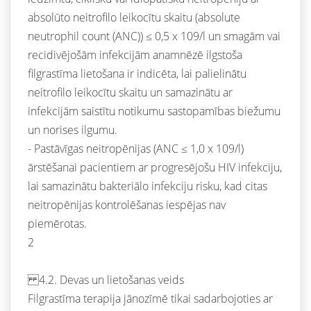
absolūto neitrofilo leikocītu skaitu (absolute
neutrophil count (ANC)) ≤ 0,5 x 109/l un smagām vai
recidivējošām infekcijām anamnēzē ilgstoša
filgrastīma lietošana ir indicēta, lai palielinātu
neitrofilo leikocītu skaitu un samazinātu ar
infekcijām saistītu notikumu sastopamības biežumu
un norises ilgumu.
- Pastāvīgas neitropēnijas (ANC ≤ 1,0 x 109/l)
ārstēšanai pacientiem ar progresējošu HIV infekciju,
lai samazinātu bakteriālo infekciju risku, kad citas
neitropēnijas kontrolēšanas iespējas nav
piemērotas.
2
4.2. Devas un lietošanas veids
Filgrastīma terapija jānozīmē tikai sadarbojoties ar