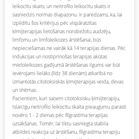
leikocītu skaits, un neitrofilo leikocītu skaits ir
sasniedzis normas diapazonu. Ir paredzams, ka, lai
izpildītu šos kritērijus pēc vispāratzītas
ķīmijterapijas lietošanas norobežotu audzēju,
limfomu un limfoleikozes ārstēšanai, būs
nepieciešamas ne vairāk kā 14 terapijas dienas. Pēc
indukcijas un nostiprinošas terapijas akūtas
mieloleikozes gadījumā ārstēšanas ilgums var būt
ievērojami lielāks (līdz 38 dienām) atkarībā no
izmantotās citotoksiskās ķīmijterapijas veida, devas
un shēmas.
Pacientiem, kuri saņem citotoksisku ķīmijterapiju,
īslaicīgu neitrofilo leikocītu skaita pieaugumu parasti
novēro 1 - 2 dienas pēc filgrastīma terapijas
uzsākšanas. Tomēr, lai tiktu sasniegta stabila
atbildes reakcija uz ārstēšanu, filgrastīma terapiju