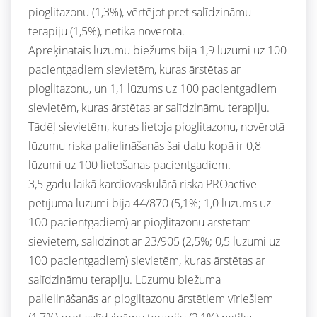
pioglitazonu (1,3%), vērtējot pret salīdzināmu
terapiju (1,5%), netika novērota.
Aprēķinātais lūzumu biežums bija 1,9 lūzumi uz 100
pacientgadiem sievietēm, kuras ārstētas ar
pioglitazonu, un 1,1 lūzums uz 100 pacientgadiem
sievietēm, kuras ārstētas ar salīdzināmu terapiju.
Tādēļ sievietēm, kuras lietoja pioglitazonu, novērotā
lūzumu riska palielināšanās šai datu kopā ir 0,8
lūzumi uz 100 lietošanas pacientgadiem.
3,5 gadu laikā kardiovaskulārā riska PROactive
pētījumā lūzumi bija 44/870 (5,1%; 1,0 lūzums uz
100 pacientgadiem) ar pioglitazonu ārstētām
sievietēm, salīdzinot ar 23/905 (2,5%; 0,5 lūzumi uz
100 pacientgadiem) sievietēm, kuras ārstētas ar
salīdzināmu terapiju. Lūzumu biežuma
palielināšanās ar pioglitazonu ārstētiem vīriešiem