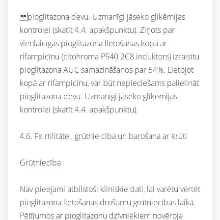
pioglitazona devu. Uzmanīgi jāseko glikēmijas
kontrolei (skatīt 4.4. apakšpunktu). Ziņots par
vienlaicīgas pioglitazona lietošanas kopā ar
rifampicīnu (citohroma P540 2C8 induktors) izraisītu
pioglitazona AUC samazināšanos par 54%. Lietojot
kopā ar rifampicīnu, var būt nepieciešams palielināt
pioglitazona devu. Uzmanīgi jāseko glikēmijas
kontrolei (skatīt 4.4. apakšpunktu).
4.6. Fe rtilitāte , grūtnie cība un barošana ar krūti
Grūtniecība
Nav pieejami atbilstoši klīniskie dati, lai varētu vērtēt
pioglitazona lietošanas drošumu grūtniecības laikā.
Pētījumos ar pioglitazonu dzīvniekiem novēroja