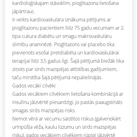
kardioloģiskajam stāvoklim, pioglitazona lietošana
jāpārtrauc.
Ir veikts kardiovaskulāra iznākuma pētījums ar
pioglitazonu pacientiem līdz 75 gadu vecumam ar 2.
tipa cukura diabētu un smagu makrovaskulāru
slimību anamnēzē. Pioglitazons vai placebo tika
pievienots esošai pretdiabēta un kardiovaskulārai
terapijai līdz 3,5 gadus ilgi. Šajā pētījumā biežāk tika
ziņots par sirds mazspējas attīstības gadījumiem,
taču mirstība šajā pētījumā nepalielinājās.
Gados vecāki cilvēki
Gados vecākiem cilvēkiem lietošana kombinācijā ar
insulīnu jāizvērtē piesardzīgi, jo pastāv paaugstināts
smagas sirds mazspējas risks.
Ņemot vērā ar vecumu saistītos riskus (galvenokārt
urīnpūšļa vēža, kaulu lūzumu un sirds mazspējas
risku), gados vecākiem cilvēkiem rūpīgi jāizvērtē