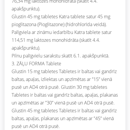
76,34 mg laktozes monohidrāta (skatīt 4.4.
apakšpunktu).
Glustin 45 mg tabletes Katra tablete satur 45 mg
pioglitazona (Pioglitazone) (hidrohlorīda veidā).
Palīgviela ar zināmu iedarbību Katra tablete satur
114,51 mg laktozes monohidrāta (skatīt 4.4.
apakšpunktu).
Pilnu palīgvielu sarakstu skatīt 6.1. apakšpunktā.
3. ZĀĻU FORMA Tablete
Glustin 15 mg tabletes Tabletes ir baltas vai gandrīz
baltas, apaļas, izliektas un apzīmētas ar ”15” vienā
pusē un AD4 otrā pusē. Glustin 30 mg tabletes
Tabletes ir baltas vai gandrīz baltas, apaļas, plakanas
un apzīmētas ar ”30” vienā pusē un AD4 otrā pusē.
Glustin 45 mg tabletes Tabletes ir baltas vai gandrīz
baltas, apaļas, plakanas un apzīmētas ar ”45” vienā
pusē un AD4 otrā pusē.