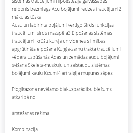
sistēmas traucē jumi hipoestēzija galvassāpes
reibonis bezmiegs Acu bojājumi redzes traucējumi2
mākulas tūska
Ausu un labirinta bojājumi vertigo Sirds funkcijas
traucē jumi sirds mazspēja3 Elpošanas sistēmas
traucējumi, krūšu kurvja un videnes s limības
apgrūtināta elpošana Kuņģa-zarnu trakta traucē jumi
vēdera uzpūšanās Ādas un zemādas audu bojājumi
svīšana Skeleta-muskuļu un saistaudu sistēmas
bojājumi kaulu lūzumi4 artraļģija muguras sāpes
Pioglitazona nevēlamo blakusparādību biežums
atkarībā no
ārstēšanas režīma
Kombinācija