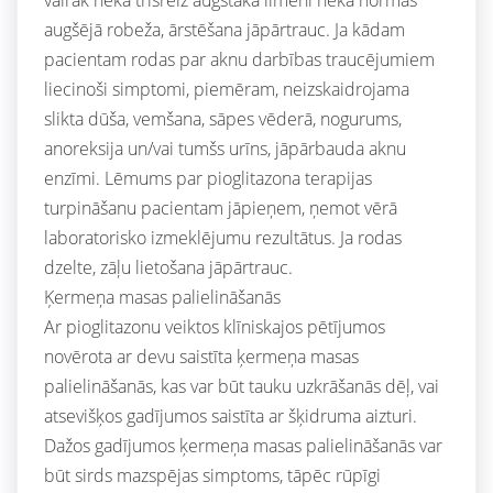
augšējā robeža, ārstēšana jāpārtrauc. Ja kādam
pacientam rodas par aknu darbības traucējumiem
liecinoši simptomi, piemēram, neizskaidrojama
slikta dūša, vemšana, sāpes vēderā, nogurums,
anoreksija un/vai tumšs urīns, jāpārbauda aknu
enzīmi. Lēmums par pioglitazona terapijas
turpināšanu pacientam jāpieņem, ņemot vērā
laboratorisko izmeklējumu rezultātus. Ja rodas
dzelte, zāļu lietošana jāpārtrauc.
Ķermeņa masas palielināšanās
Ar pioglitazonu veiktos klīniskajos pētījumos
novērota ar devu saistīta ķermeņa masas
palielināšanās, kas var būt tauku uzkrāšanās dēļ, vai
atsevišķos gadījumos saistīta ar šķidruma aizturi.
Dažos gadījumos ķermeņa masas palielināšanās var
būt sirds mazspējas simptoms, tāpēc rūpīgi