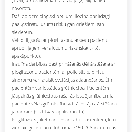
(1,7%) pret salīdzināmu terapiju (2,1%) netika
novērota.
Daži epidemioloģiski pētījumi liecina par līdzīgi
paaugstinātu lūzumu risku gan vīriešiem, gan
sievietēm.
Veicot ilgstošu ar pioglitazonu ārstētu pacientu
aprūpi, jāņem vērā lūzumu risks (skatīt 4.8.
apakšpunktu).
Insulīna darbības pastiprināšanās dēļ ārstēšana ar
pioglitazonu pacientēm ar policistisku olnīcu
sindromu var izraisīt ovulācijas atjaunošanos. Šīm
pacientēm var iestāties grūtniecība. Pacientēm
jāapzinās grūtniecības rašanās iespējamība un, ja
paciente vēlas grūtniecību vai tā iestājas, ārstēšana
jāpārtrauc (skatīt 4.6. apakšpunktu).
Pioglitazons jālieto ar piesardzību pacientiem, kuri
vienlaicīgi lieto arī citohroma P450 2C8 inhibitorus