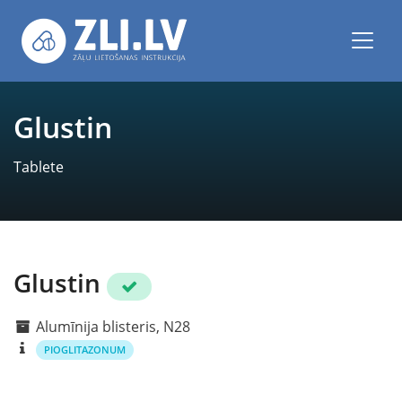
Glustin
Tablete
Glustin
Alumīnija blisteris, N28
PIOGLITAZONUM