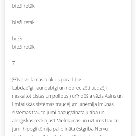
bieži retāk
bieži retāk
bieži
bieži retāk
7
Ne vē lamās blak us parādības
Labdabīgi, ļaundabīgi un neprecizēti audzēji
(ieskaitot cistas un polipus ) urīnpūšļa vēzis Asins un
limfātiskās sistēmas traucējumi anēmija Imūnās
sistēmas traucē jumi paaugstināta jutība un
alerģiskas reakcijas1 Vielmaiņas un uztures traucē
jumi hipoglikēmija palielināta ēstgriba Nervu