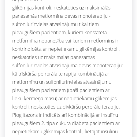
glikēmijas kontroli, neskatoties uz maksimālās
panesamās metformīna devas monoterapiju -
sulfonilurīnvielas atvasinājumu tikai tiem
pieaugušiem pacientiem, kuriem konstatēta
metformīna nepanesība vai kuriem metformīns ir
kontrindicēts, ar nepietiekamu glikēmijas kontroli,
neskatoties uz maksimālās panesamās
sulfonilurīnvielas atvasinājuma devas monoterapiju;
kā trīskārša pe rorāla te rapija kombinācijā ar -
metformīnu un sulfonilurīnvielas atvasinājumu
pieaugušiem pacientiem (īpaši pacientiem ar
lieku ķermeņa masu) ar nepietiekamu glikēmijas
kontroli, neskatoties uz divkāršu perorālu terapiju.
Pioglitazons ir indicēts arī kombinācijā ar insulīnu
pieaugušiem 2. tipa cukura diabēta pacientiem ar
nepietiekamu glikēmijas kontroli, lietojot insulīnu,