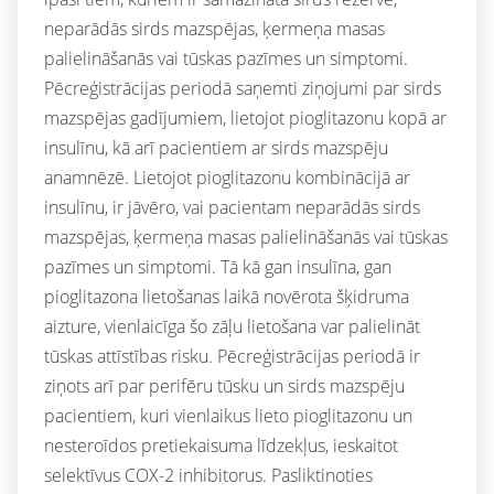
neparādās sirds mazspējas, ķermeņa masas
palielināšanās vai tūskas pazīmes un simptomi.
Pēcreģistrācijas periodā saņemti ziņojumi par sirds
mazspējas gadījumiem, lietojot pioglitazonu kopā ar
insulīnu, kā arī pacientiem ar sirds mazspēju
anamnēzē. Lietojot pioglitazonu kombinācijā ar
insulīnu, ir jāvēro, vai pacientam neparādās sirds
mazspējas, ķermeņa masas palielināšanās vai tūskas
pazīmes un simptomi. Tā kā gan insulīna, gan
pioglitazona lietošanas laikā novērota šķidruma
aizture, vienlaicīga šo zāļu lietošana var palielināt
tūskas attīstības risku. Pēcreģistrācijas periodā ir
ziņots arī par perifēru tūsku un sirds mazspēju
pacientiem, kuri vienlaikus lieto pioglitazonu un
nesteroīdos pretiekaisuma līdzekļus, ieskaitot
selektīvus COX-2 inhibitorus. Pasliktinoties