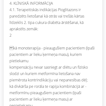
4. KLĪNISKĀ INFORMĀCIJA
4.1. Terapeitiskās indikācijas Pioglitazons ir
paredzēts lietošanai kā otrās vai trešās kārtas
līdzeklis 2. tipa cukura diabēta ārstēšanai, kā
aprakstīts zemāk:
2
kā monoterapija - pieaugušiem pacientiem (īpaši
pacientiem ar lieku ķermeņa masu), kuriem
pietiekamu
kompensāciju nevar sasniegt ar diētu un fizisko
slodzi un kuriem metformīna lietošana nav
piemērota kontrindikāciju vai nepanesības dēļ;
kā divkārša pe rorāla te rapija kombinācijā ar -
metformīnu pieaugušiem pacientiem (īpaši
pacientiem ar lieku ķermeņa masu) ar
nepietiekamu