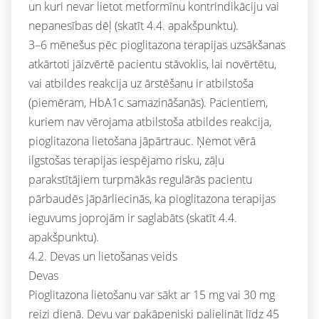
un kuri nevar lietot metformīnu kontrindikāciju vai
nepanesības dēļ (skatīt 4.4. apakšpunktu).
3–6 mēnešus pēc pioglitazona terapijas uzsākšanas
atkārtoti jāizvērtē pacientu stāvoklis, lai novērtētu,
vai atbildes reakcija uz ārstēšanu ir atbilstoša
(piemēram, HbA1c samazināšanās). Pacientiem,
kuriem nav vērojama atbilstoša atbildes reakcija,
pioglitazona lietošana jāpārtrauc. Ņemot vērā
ilgstošas terapijas iespējamo risku, zāļu
parakstītājiem turpmākās regulārās pacientu
pārbaudēs jāpārliecinās, ka pioglitazona terapijas
ieguvums joprojām ir saglabāts (skatīt 4.4.
apakšpunktu).
4.2. Devas un lietošanas veids
Devas
Pioglitazona lietošanu var sākt ar 15 mg vai 30 mg
reizi dienā. Devu var pakāpeniski palielināt līdz 45