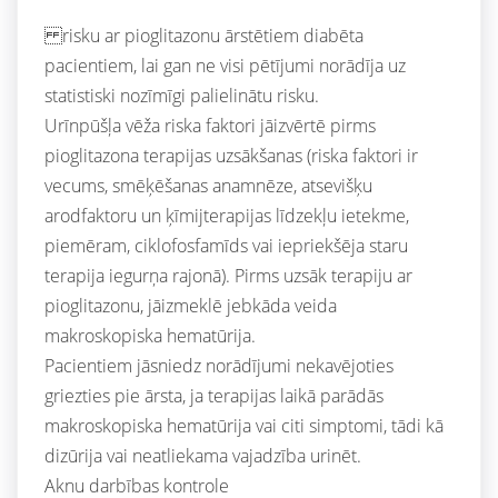
risku ar pioglitazonu ārstētiem diabēta
pacientiem, lai gan ne visi pētījumi norādīja uz
statistiski nozīmīgi palielinātu risku.
Urīnpūšļa vēža riska faktori jāizvērtē pirms
pioglitazona terapijas uzsākšanas (riska faktori ir
vecums, smēķēšanas anamnēze, atsevišķu
arodfaktoru un ķīmijterapijas līdzekļu ietekme,
piemēram, ciklofosfamīds vai iepriekšēja staru
terapija iegurņa rajonā). Pirms uzsāk terapiju ar
pioglitazonu, jāizmeklē jebkāda veida
makroskopiska hematūrija.
Pacientiem jāsniedz norādījumi nekavējoties
griezties pie ārsta, ja terapijas laikā parādās
makroskopiska hematūrija vai citi simptomi, tādi kā
dizūrija vai neatliekama vajadzība urinēt.
Aknu darbības kontrole