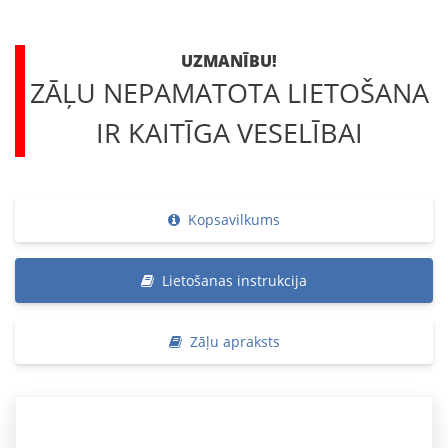
UZMANĪBU!
ZĀĻU NEPAMATOTA LIETOŠANA
IR KAITĪGA VESELĪBAI
Kopsavilkums
Lietošanas instrukcija
Zāļu apraksts