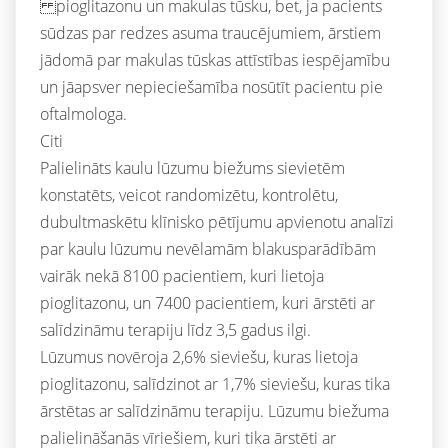
pioglitazonu un makulas tūsku, bet, ja pacients
sūdzas par redzes asuma traucējumiem, ārstiem
jādomā par makulas tūskas attīstības iespējamību
un jāapsver nepieciešamība nosūtīt pacientu pie
oftalmologa.
Citi
Palielināts kaulu lūzumu biežums sievietēm
konstatēts, veicot randomizētu, kontrolētu,
dubultmaskētu klīnisko pētījumu apvienotu analīzi
par kaulu lūzumu nevēlamām blakusparādībām
vairāk nekā 8100 pacientiem, kuri lietoja
pioglitazonu, un 7400 pacientiem, kuri ārstēti ar
salīdzināmu terapiju līdz 3,5 gadus ilgi.
Lūzumus novēroja 2,6% sieviešu, kuras lietoja
pioglitazonu, salīdzinot ar 1,7% sieviešu, kuras tika
ārstētas ar salīdzināmu terapiju. Lūzumu biežuma
palielināšanās vīriešiem, kuri tika ārstēti ar