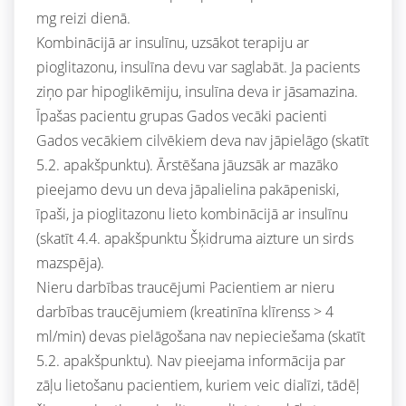
mg reizi dienā.
Kombinācijā ar insulīnu, uzsākot terapiju ar
pioglitazonu, insulīna devu var saglabāt. Ja pacients
ziņo par hipoglikēmiju, insulīna deva ir jāsamazina.
Īpašas pacientu grupas Gados vecāki pacienti
Gados vecākiem cilvēkiem deva nav jāpielāgo (skatīt
5.2. apakšpunktu). Ārstēšana jāuzsāk ar mazāko
pieejamo devu un deva jāpalielina pakāpeniski,
īpaši, ja pioglitazonu lieto kombinācijā ar insulīnu
(skatīt 4.4. apakšpunktu Šķidruma aizture un sirds
mazspēja).
Nieru darbības traucējumi Pacientiem ar nieru
darbības traucējumiem (kreatinīna klīrenss > 4
ml/min) devas pielāgošana nav nepieciešama (skatīt
5.2. apakšpunktu). Nav pieejama informācija par
zāļu lietošanu pacientiem, kuriem veic dialīzi, tādēļ