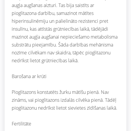
augļa augšanas aizturi. Tas bija saistīts ar
pioglitazona darbību, samazinot mātītes
hiperinsulinēmiju un palielināto rezistenci pret
insulīnu, kas attīstās grūtniecības laikā, tādējādi
mazinot augļa augšanai nepieciešamo metabolisma
substrātu pieejamību. Šāda darbības mehānisma
nozīme cilvēkam nav skaidra, tāpēc pioglitazonu
nedrīkst lietot grūtniecības laikā.
Barošana ar krūti
Pioglitazons konstatēts žurku mātīšu pienā. Nav
zināms, vai pioglitazons izdalās cilvēka pienā. Tādēļ
pioglitazonu nedrīkst lietot sievietes zīdīšanas laikā.
Fertilitāte