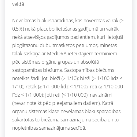
veidā
Nevēlamās blakusparādības, kas novērotas vairāk (>
0,5%) nekā placebo lietošanas gadījumā un vairāk
nekā atsevišķos gadījumos pacientiem, kuri lietojuši
pioglitazonu dubultmaskētos pētījumos, minētas
tālāk saskaņā ar MedDRA ieteiktajiem terminiem
pēc sistēmas orgānu grupas un absolūtā
sastopamības biežuma. Sastopamības biežums
noteikts šādi: ļoti bieži (≥ 1/10); bieži (≥ 1/100 līdz <
1/10); retāk (≥ 1/1 000 līdz < 1/100); reti (≥ 1/10 000
līdz < 1/1 000); ļoti reti (< 1/10 000); nav zināmi
(nevar noteikt pēc pieejamajiem datiem). Katrā
orgānu sistēmas klasē nevēlamās blakusparādības
sakārtotas to biežuma samazinājuma secībā un to
nopietnības samazinājuma secībā.