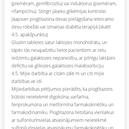
(piemēram, gemfibrozilu) vai induktorus (piemēram,
rifampicīnu). Stingri jāseko glikēmijas kontrolei.
Jāapsver pioglitazona devas pielāgošana ieteicamo
devu robežās vai izmaiņas diabēta terapijā (skatīt
4.5. apakšpunktu).
Glustin tabletes satur laktozes monohidrātu, un
tāpēc tās nevajadzētu lietot pacientiem ar retu
iedzimtu galaktozes nepanesību, ar pilnīgu laktāzes
deficītu vai glikozes-galaktozes malabsorbciju.
4.5. Mijie darbība ar citām zālē m un citi mijie
darbības ve idi
Mijiedarbības pētījumos pierādīts, ka pioglitazons
būtiski neietekmē digoksīna, varfarīna,
fenprokumona un metformīna farmakokinētiku un
farmakodinamiku. Pioglitazona lietošana vienlaikus
ar sulfonilurīnvielas atvasinājumiem neietekmē
sulfonilurīnvielas atvasinājumu farmakokinētiku un