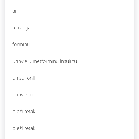
ar
te rapija
formīnu
urīnvielu metformīnu insulīnu
un sulfonil-
urīnvie lu
bieži retāk
bieži retāk