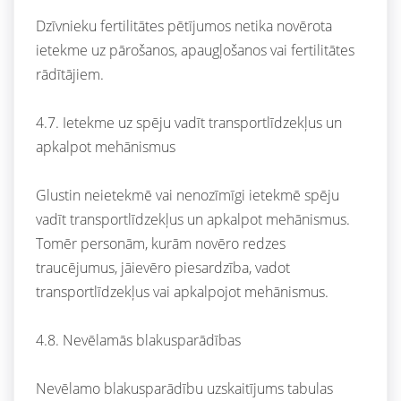
Dzīvnieku fertilitātes pētījumos netika novērota
ietekme uz pārošanos, apaugļošanos vai fertilitātes
rādītājiem.
4.7. Ietekme uz spēju vadīt transportlīdzekļus un
apkalpot mehānismus
Glustin neietekmē vai nenozīmīgi ietekmē spēju
vadīt transportlīdzekļus un apkalpot mehānismus.
Tomēr personām, kurām novēro redzes
traucējumus, jāievēro piesardzība, vadot
transportlīdzekļus vai apkalpojot mehānismus.
4.8. Nevēlamās blakusparādības
Nevēlamo blakusparādību uzskaitījums tabulas