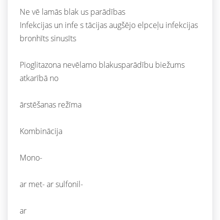
Ne vē lamās blak us parādības
Infekcijas un infe s tācijas augšējo elpceļu infekcijas
bronhīts sinusīts
Pioglitazona nevēlamo blakusparādību biežums
atkarībā no
ārstēšanas režīma
Kombinācija
Mono-
ar met- ar sulfonil-
ar