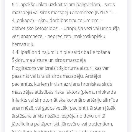
6.1. apakšpunktā uzskaitītajām palīgvielām, - sirds
mazspēju vai sirds mazspēju anamnēzē (NYHA 1. –
4. pakāpe), - aknu darbības traucējumiem. -
diabētisko ketoacidozi. - urīnpūšļa vēzi vai urīnpūšļa
vēzi anamnēzē. - neprecizētu makroskopisku
hematūriju.
4.4. Īpaši brīdinājumi un pie sardzība lie tošanā
Šķidruma aizture un sirds mazspēja
Pioglitazons var izraisīt šķidruma aizturi, kas var
paasināt vai izraisīt sirds mazspēju. Ārstējot
pacientus, kuriem ir vismaz viens hroniskas sirds
mazspējas attīstības riska faktors (piem., miokarda
infarkts vai simptomātiska koronāro artēriju slimība
anamnēzē, vai gados vecāki pacienti), ārstam jāsāk
ārstēšana ar vismazāko iespējamo devu un tā
jāpalielina pakāpeniski. Jānovēro, vai pacientiem,
īpaši tiem, kuriem ir samazināta sirds rezerve,