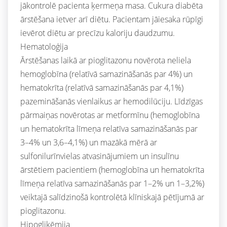
jākontrolē pacienta ķermeņa masa. Cukura diabēta
ārstēšana ietver arī diētu. Pacientam jāiesaka rūpīgi
ievērot diētu ar precīzu kaloriju daudzumu.
Hematoloģija
Ārstēšanas laikā ar pioglitazonu novērota neliela
hemoglobīna (relatīvā samazināšanās par 4%) un
hematokrīta (relatīvā samazināšanās par 4,1%)
pazemināšanās vienlaikus ar hemodilūciju. Līdzīgas
pārmaiņas novērotas ar metformīnu (hemoglobīna
un hematokrīta līmeņa relatīva samazināšanās par
3–4% un 3,6–4,1%) un mazākā mērā ar
sulfonilurīnvielas atvasinājumiem un insulīnu
ārstētiem pacientiem (hemoglobīna un hematokrīta
līmeņa relatīva samazināšanās par 1–2% un 1–3,2%)
veiktajā salīdzinošā kontrolētā klīniskajā pētījumā ar
pioglitazonu.
Hipoglikēmija