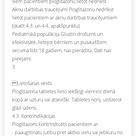
šiem pacientiem pioglitazonu lietot nedrīkst.
Aknu darbības traucējumi Pioglitazonu nedrīkst
lietot pacientiem ar aknu darbības traucējumiem
(skatīt 4.3. un 4.4. apakšpunktu).
Pediatriskā populācija Glustin drošums un
efektivitāte, lietojot bērniem un pusaudžiem
vecumā līdz 18 gadiem, nav pierādīta. Dati nav
pieejami.
3
Lietošanas veids
Pioglitazona tabletes lieto iekšķīgi vienreiz dienā
kopā ar uzturu vai atsevišķi. Tabletes norij, uzdzerot
glāzi ūdens.
4.3. Kontrindikācijas
Pioglitazons kontrindicēts pacientiem ar:
- paaugstinātu jutību pret aktīvo vielu vai jebkuru no