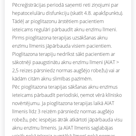
Pēcreģistrācijas periodā saņemti reti ziņojumi par
hepatocelulāru disfunkciju (skatīt 4.8. apakšpunktu).
Tādēļ ar pioglitazonu ārstētiem pacientiem
ieteicams regulāri pārbaudīt aknu enzīmu līmeni.
Pirms pioglitazona terapijas uzsākšanas aknu
enzīmu līmenis jāpārbauda visiem pacientiem.
Pioglitazona terapiju nedrīkst sākt pacientiem ar
sākotnēji paaugstinātu aknu enzīmu līmeni (AlAT >
2,5 reizes pārsniedz normas augšējo robežu) vai ar
kādām citām aknu slimības pazīmēm.
Pēc pioglitazona terapijas sākšanas aknu enzīmus
ieteicams pārbaudīt periodiski, ņemot vērā klīnisko
novērtējumu. Ja pioglitazona terapijas laikā AlAT
līmenis līdz 3 reizēm pārsniedz normas augšējo
robežu, pēc iespējas ātrāk atkārtoti jāpārbauda visu
aknu enzīmu līmenis. Ja AlAT līmenis saglabājas
vairāk nekā trīsreiz augstākā līmenī nekā normas