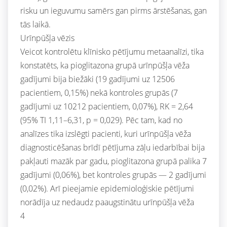
risku un ieguvumu samērs gan pirms ārstēšanas, gan
tās laikā.
Urīnpūšļa vēzis
Veicot kontrolētu klīnisko pētījumu metaanalīzi, tika
konstatēts, ka pioglitazona grupā urīnpūšļa vēža
gadījumi bija biežāki (19 gadījumi uz 12506
pacientiem, 0,15%) nekā kontroles grupās (7
gadījumi uz 10212 pacientiem, 0,07%), RK = 2,64
(95% TI 1,11–6,31, p = 0,029). Pēc tam, kad no
analīzes tika izslēgti pacienti, kuri urīnpūšļa vēža
diagnosticēšanas brīdī pētījuma zāļu iedarbībai bija
pakļauti mazāk par gadu, pioglitazona grupā palika 7
gadījumi (0,06%), bet kontroles grupās — 2 gadījumi
(0,02%). Arī pieejamie epidemioloģiskie pētījumi
norādīja uz nedaudz paaugstinātu urīnpūšļa vēža
4