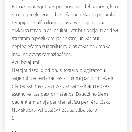
Paaugstinātas jutības pret insulīnu dēļ pacienti, kuri
saņem pioglitazonu divkāršā vai trīskāršā perorālā
terapijā ar sulfonilurīnvielas atvasinājumu vai
divkāršā terapijā ar insulīnu, var būt pakļauti ar devu
saistītam hipoglikēmijas riskam, un var būt
nepieciešama sulfonilurīnvielas atvasinājuma vai
insulīna devas samazināšana.
Acu bojājumi
Lietojot tiazolidīndionus, tostarp pioglitazonu,
saņemti pēcreģistrācijas ziņojumi par pirmreizēju
diabētisku makulas tūsku ar samazinātu redzes
asumu vai tās pastiprināšanos. Daudzi no šiem
pacientiem ziņoja par vienlaicīgu perifēru tūsku.
Nav skaidrs, vai pastāv tieša saistība starp
5