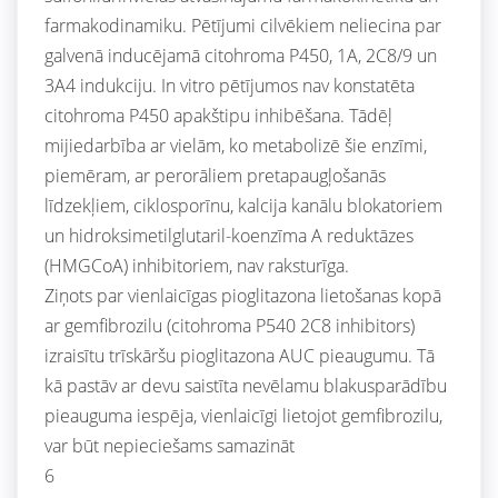
farmakodinamiku. Pētījumi cilvēkiem neliecina par
galvenā inducējamā citohroma P450, 1A, 2C8/9 un
3A4 indukciju. In vitro pētījumos nav konstatēta
citohroma P450 apakštipu inhibēšana. Tādēļ
mijiedarbība ar vielām, ko metabolizē šie enzīmi,
piemēram, ar perorāliem pretapaugļošanās
līdzekļiem, ciklosporīnu, kalcija kanālu blokatoriem
un hidroksimetilglutaril-koenzīma A reduktāzes
(HMGCoA) inhibitoriem, nav raksturīga.
Ziņots par vienlaicīgas pioglitazona lietošanas kopā
ar gemfibrozilu (citohroma P540 2C8 inhibitors)
izraisītu trīskāršu pioglitazona AUC pieaugumu. Tā
kā pastāv ar devu saistīta nevēlamu blakusparādību
pieauguma iespēja, vienlaicīgi lietojot gemfibrozilu,
var būt nepieciešams samazināt
6