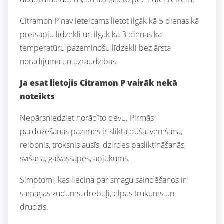
Citramon P nav ieteicams lietot ilgāk kā 5 dienas kā
pretsāpju līdzekli un ilgāk kā 3 dienas kā
temperatūru pazeminošu līdzekli bez ārsta
norādījuma un uzraudzības.
Ja esat lietojis Citramon P vairāk nekā
noteikts
Nepārsniedziet norādīto devu. Pirmās
pārdozēšanas pazīmes ir slikta dūša, vemšana,
reibonis, troksnis ausīs, dzirdes pasliktināšanās,
svīšana, galvassāpes, apjukums.
Simptomi, kas liecina par smagu saindēšanos ir
samaņas zudums, drebuļi, elpas trūkums un
drudzis.