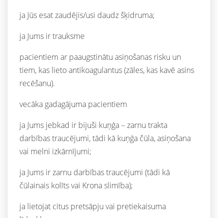
ja Jūs esat zaudējis/usi daudz šķidruma;
ja Jums ir trauksme
pacientiem ar paaugstinātu asiņošanas risku un
tiem, kas lieto antikoagulantus (zāles, kas kavē asins
recēšanu).
vecāka gadagājuma pacientiem
ja Jums jebkad ir bijuši kuņģa – zarnu trakta
darbības traucējumi, tādi kā kuņģa čūla, asiņošana
vai melni izkārnījumi;
ja Jums ir zarnu darbības traucējumi (tādi kā
čūlainais kolīts vai Krona slimība);
ja lietojat citus pretsāpju vai pretiekaisuma