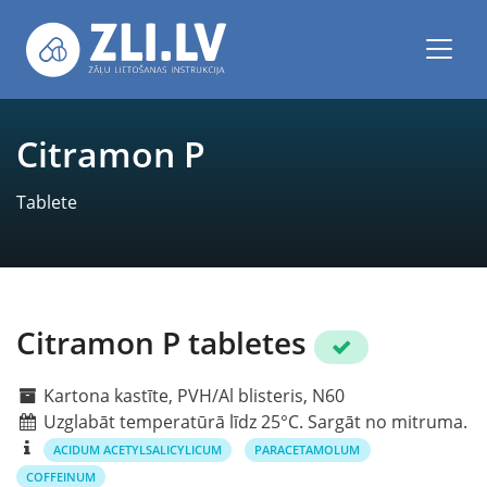
Citramon P
Tablete
Citramon P tabletes
Kartona kastīte, PVH/Al blisteris, N60
Uzglabāt temperatūrā līdz 25°C. Sargāt no mitruma.
ACIDUM ACETYLSALICYLICUM
PARACETAMOLUM
COFFEINUM