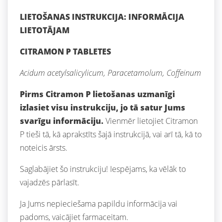
LIETOŠANAS INSTRUKCIJA: INFORMĀCIJA
LIETOTĀJAM
CITRAMON P TABLETES
Acidum acetylsalicylicum, Paracetamolum, Coffeinum
Pirms Citramon P lietošanas uzmanīgi
izlasiet visu instrukciju, jo tā satur Jums
svarīgu informāciju.
Vienmēr lietojiet Citramon
P tieši tā, kā aprakstīts šajā instrukcijā, vai arī tā, kā to
noteicis ārsts.
Saglabājiet šo instrukciju! Iespējams, ka vēlāk to
vajadzēs pārlasīt.
Ja Jums nepieciešama papildu informācija vai
padoms, vaicājiet farmaceitam.