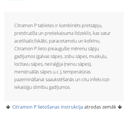
Citramon P tabletes ir kombinēts pretsāpju,
pretdrudža un pretiekaisuma līdzeklis, kas satur
acetilsalicilskābi, paracetamolu un kofeīnu.
Citramon P lieto pieaugušie mērenu sāpju
gadījumos (galvas sāpes, zobu sāpes, muskuļu,
locītavu sāpes, neiralģija (nervu sāpes),
menstruālās sāpes u.c.), temperatūras
pazemināšanai saaukstēšanās un citu infekciozi-
iekaisīgu slimību gadījumos.
Citramon P lietošanas instrukcija
atrodas zemāk