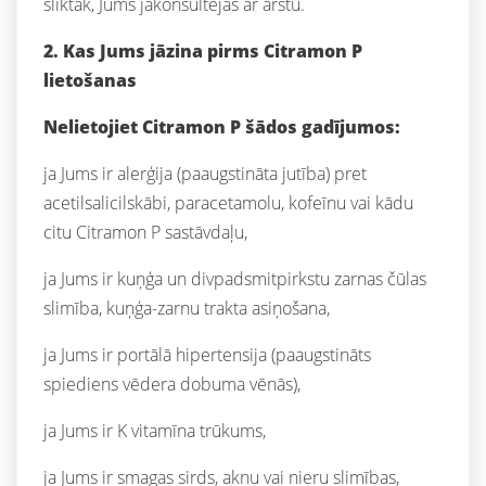
sliktāk, Jums jākonsultējas ar ārstu.
2. Kas Jums jāzina pirms Citramon P
lietošanas
Nelietojiet Citramon P šādos gadījumos:
ja Jums ir alerģija (paaugstināta jutība) pret
acetilsalicilskābi, paracetamolu, kofeīnu vai kādu
citu Citramon P sastāvdaļu,
ja Jums ir kuņģa un divpadsmitpirkstu zarnas čūlas
slimība, kuņģa-zarnu trakta asiņošana,
ja Jums ir portālā hipertensija (paaugstināts
spiediens vēdera dobuma vēnās),
ja Jums ir K vitamīna trūkums,
ja Jums ir smagas sirds, aknu vai nieru slimības,