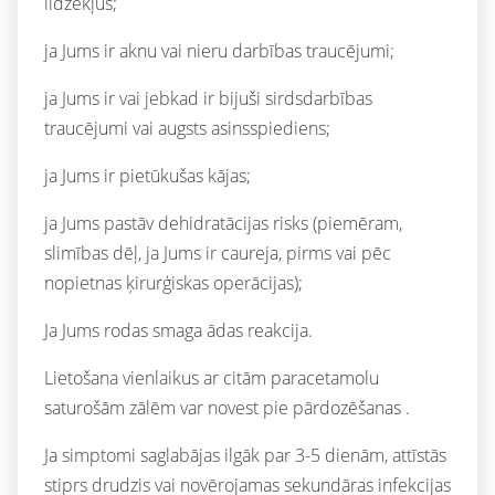
līdzekļus;
ja Jums ir aknu vai nieru darbības traucējumi;
ja Jums ir vai jebkad ir bijuši sirdsdarbības
traucējumi vai augsts asinsspiediens;
ja Jums ir pietūkušas kājas;
ja Jums pastāv dehidratācijas risks (piemēram,
slimības dēļ, ja Jums ir caureja, pirms vai pēc
nopietnas ķirurģiskas operācijas);
Ja Jums rodas smaga ādas reakcija.
Lietošana vienlaikus ar citām paracetamolu
saturošām zālēm var novest pie pārdozēšanas .
Ja simptomi saglabājas ilgāk par 3-5 dienām, attīstās
stiprs drudzis vai novērojamas sekundāras infekcijas