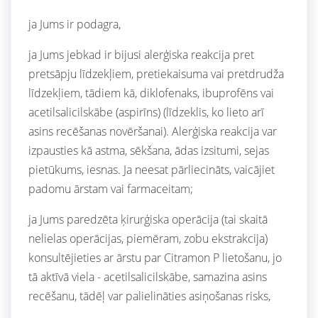
ja Jums ir podagra,
ja Jums jebkad ir bijusi alerģiska reakcija pret
pretsāpju līdzekļiem, pretiekaisuma vai pretdrudža
līdzekļiem, tādiem kā, diklofenaks, ibuprofēns vai
acetilsalicilskābe (aspirīns) (līdzeklis, ko lieto arī
asins recēšanas novēršanai). Alerģiska reakcija var
izpausties kā astma, sēkšana, ādas izsitumi, sejas
pietūkums, iesnas. Ja neesat pārliecināts, vaicājiet
padomu ārstam vai farmaceitam;
ja Jums paredzēta ķirurģiska operācija (tai skaitā
nelielas operācijas, piemēram, zobu ekstrakcija)
konsultējieties ar ārstu par Citramon P lietošanu, jo
tā aktīvā viela - acetilsalicilskābe, samazina asins
recēšanu, tādēļ var palielināties asiņošanas risks,