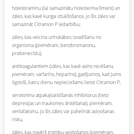
holestiramīnu (lai samazinātu holesterīna līmeni) un
zāles, kas kavē kuņģa iztukšošanos, jo šīs zāles var
samazināt Citramon P iedarbību;
zāles, kas veicina urīnskābes izvadīšanu no
organisma (piemēram, benzbromaronu,
probenecīdu),
antikoagulantiem (zāles, kas kavē asins recēšanu,
piemēram, varfarīns, heparīns), gadījumos, kad Jums
ilgstoši, katru dienu nepieciešams lietot Citramon P;
serotonīna atpakaļsaistīšanās inhibitorus (lieto
depresijas un trauksmes ārstēšanai), piemēram,
venlafaksīnu, jo šīs zāles var palielināt asiņošanas
risku;
zāles, kas novērš trombu veidošanos (piemēram,