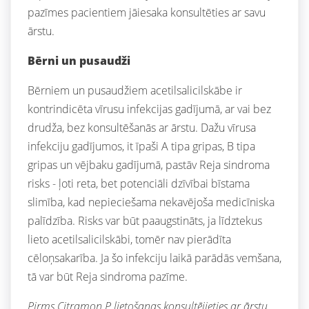
pazīmes pacientiem jāiesaka konsultēties ar savu
ārstu.
Bērni un pusaudži
Bērniem un pusaudžiem acetilsalicilskābe ir
kontrindicēta vīrusu infekcijas gadījumā, ar vai bez
drudža, bez konsultēšanās ar ārstu. Dažu vīrusa
infekciju gadījumos, it īpaši A tipa gripas, B tipa
gripas un vējbaku gadījumā, pastāv Reja sindroma
risks - ļoti reta, bet potenciāli dzīvībai bīstama
slimība, kad nepieciešama nekavējoša medicīniska
palīdzība. Risks var būt paaugstināts, ja līdztekus
lieto acetilsalicilskābi, tomēr nav pierādīta
cēloņsakarība. Ja šo infekciju laikā parādās vemšana,
tā var būt Reja sindroma pazīme.
Pirms Citramon P lietošanas konsultējieties ar ārstu