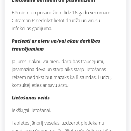
Lietošana bērniem un pusaudžiem
Bērniem un pusaudžiem līdz 16 gadu vecumam
Citramon P nedrīkst lietot drudža un vīrusu
infekcijas gadījumā.
Pacienti ar nieru un/vai aknu darbības
traucējumiem
Ja Jums ir aknu vai nieru darbības traucējumi,
jāsamazina deva un starplaiks starp lietošanas
reizēm nedrīkst būt mazāks kā 8 stundas. Lūdzu,
konsultējieties ar savu ārstu.
Lietošanas veids
Iekšķīgai lietošanai.
Tabletes jānorij veselas, uzdzerot pietiekamu
daudzumu ūdens, un tās jālieto pēc ēdienreizēm.