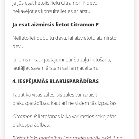
Ja Jūs esat lietojis lielu Citramon P devu,
nekavējoties konsultējieties ar ārstu.
Ja esat aizmirsis lietot Citramon P
Nelietojiet dubultu devu, lai aizvietotu aizmirsto
devu.
Ja Jums ir kādi jautājumi par šo zāļu lietošanu,
jautājiet savam ārstam vai farmaceitam.
4. IESPĒJAMĀS BLAKUSPARĀDĪBAS
Tāpat kā visas zāles, šīs zāles var izraisīt
blakusparādības, kaut arī ne visiem tās izpaužas.
Citramon P
lietošanas laikā var rasties sekojošas
blakusparādības:
Biežas blakusparādības (var rasties vairāk nekā 1 no