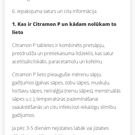
6. Iepakojuma saturs un cita informācija
1. Kas ir Citramon P un kādam nolūkam to
lieto
Citramon P tabletes ir kombinēts pretsāpju,
pretdrudža un pretiekaisuma līdzeklis, kas satur
acetilsalicilskābi, paracetamolu un kofeīnu.
Citramon P lieto pieaugušie mērenu sāpju
gadījumos (galvas sāpes, zobu sāpes, muskuļu,
locītavu sāpes, neiralģija (nervu sāpes), menstruālās
sāpes u.c.), temperatūras pazemināšanai
saaukstēšanās un citu infekciozi-iekaisīgu slimību
gadījumos.
Ja pēc 3-5 dienām nejūtaties labāk vai jūtaties