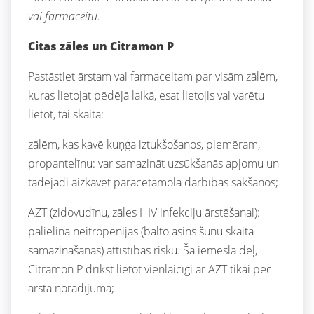
vai farmaceitu.
Citas zāles un Citramon P
Pastāstiet ārstam vai farmaceitam par visām zālēm,
kuras lietojat pēdējā laikā, esat lietojis vai varētu
lietot, tai skaitā:
zālēm, kas kavē kuņģa iztukšošanos, piemēram,
propantelīnu: var samazināt uzsūkšanās apjomu un
tādējādi aizkavēt paracetamola darbības sākšanos;
AZT (zidovudīnu, zāles HIV infekciju ārstēšanai):
palielina neitropēnijas (balto asins šūnu skaita
samazināšanās) attīstības risku. Šā iemesla dēļ,
Citramon P drīkst lietot vienlaicīgi ar AZT tikai pēc
ārsta norādījuma;