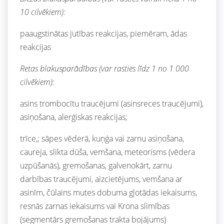
10 cilvēkiem):
paaugstinātas jutības reakcijas, piemēram, ādas
reakcijas
Retas blakusparādības (var rasties līdz 1 no 1 000
cilvēkiem):
asins trombocītu traucējumi (asinsreces traucējumi),
asiņošana, alerģiskas reakcijas;
trīce,; sāpes vēderā, kuņģa vai zarnu asiņošana,
caureja, slikta dūša, vemšana, meteorisms (vēdera
uzpūšanās), gremošanas, galvenokārt, zarnu
darbības traucējumi, aizcietējums, vemšana ar
asinīm, čūlains mutes dobuma gļotādas iekaisums,
resnās zarnas iekaisums vai Krona slimības
(segmentārs gremošanas trakta bojājums)