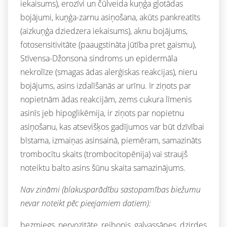
iekaisums), erozīvi un čūlveida kuņģa gļotādas
bojājumi, kuņģa-zarnu asiņošana, akūts pankreatīts
(aizkuņģa dziedzera iekaisums), aknu bojājums,
fotosensitivitāte (paaugstināta jūtība pret gaismu),
Stīvensa-Džonsona sindroms un epidermāla
nekrolīze (smagas ādas alerģiskas reakcijas), nieru
bojājums, asins izdalīšanās ar urīnu. Ir ziņots par
nopietnām ādas reakcijām, zems cukura līmenis
asinīs jeb hipoglikēmija, ir ziņots par nopietnu
asiņošanu, kas atsevišķos gadījumos var būt dzīvībai
bīstama, izmaiņas asinsainā, piemēram, samazināts
trombocītu skaits (trombocitopēnija) vai straujš
noteiktu balto asins šūnu skaita samazinājums.
Nav zināmi (blakusparādību sastopamības biežumu
nevar noteikt pēc pieejamiem datiem):
bezmiegs, nervozitāte, reibonis, galvassāpes, dzirdes