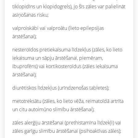
tiklopidīns un klopidogrels), jo šīs zāles var palielināt
asiņošanas risku;
valproiskābi vai valproātu (lieto epilepsijas
ārstēšanai);
nesteroīdos pretiekaisuma līdzekļus (zāles, ko lieto
iekaisuma un sāpju ārstēšanai, piemēram,
ibuprofēns) vai kortikosteroīdus (zāles iekaisuma
ārstēšanai);
diurētiskos līdzekļus (urīndzenošas tabletes);
metotreksātu (zāles, ko lieto vēža, reimatoīdā artrīta
un citu autoimūno slimību ārstēšanai);
zāles alerģiju ārstēšanai (prethistamīna līdzekļi) vai
zāles garīgu slimību ārstēšanai (psihoaktīvas zāles);