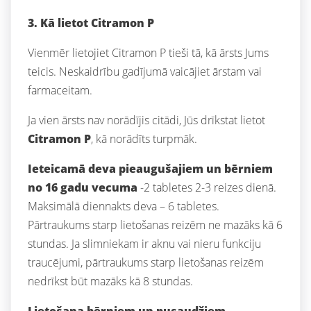
3. Kā lietot Citramon P
Vienmēr lietojiet Citramon P tieši tā, kā ārsts Jums
teicis. Neskaidrību gadījumā vaicājiet ārstam vai
farmaceitam.
Ja vien ārsts nav norādījis citādi, Jūs drīkstat lietot
Citramon P
, kā norādīts turpmāk.
Ieteicamā deva pieaugušajiem un bērniem
no 16 gadu vecuma
-2 tabletes 2-3 reizes dienā.
Maksimālā diennakts deva – 6 tabletes.
Pārtraukums starp lietošanas reizēm ne mazāks kā 6
stundas. Ja slimniekam ir aknu vai nieru funkciju
traucējumi, pārtraukums starp lietošanas reizēm
nedrīkst būt mazāks kā 8 stundas.