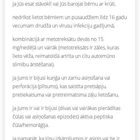
ja Jūs esat stāvoklī vai Jūs barojat bērnu ar krūti,
nedrīkst lietot bērniem un pusaudžiem līdz 16 gadu
vecumam drudža un vīrusu infekciju gadījumā,
kombinācijā ar metotreksātu devās no 15
mg/nedēļā un vairāk (metotreksāts ir zāles, kuras
lieto vēža, reimatoīdā artrīta un citu autoimūno
slimību ārstēšanai).
ja Jums ir bijusi kuņģa un zarnu asiņošana vai
perforācija (plīsums), kas saistīta pretsāpju,
pretiekaisuma vai pretreimatisma zāļu lietošanu,
ja Jums ir vai ir bijusi (divas vai vairākas pierādītas
čūlas vai asiņošanas epizodes) aktīva peptiska
čūla/hemorāģija.
ja pamanāt, ka Jūsu izkārnījumos ir asinis vai tie ir