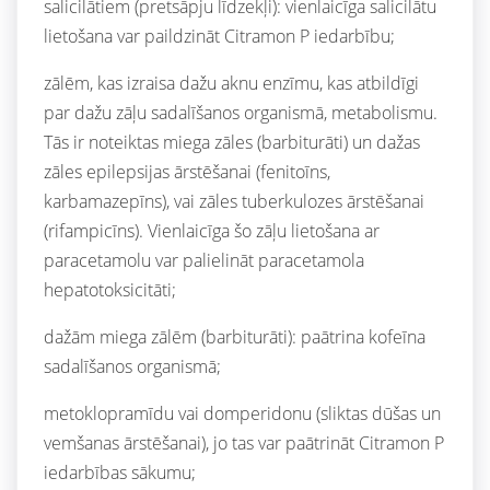
salicilātiem (pretsāpju līdzekļi): vienlaicīga salicilātu
lietošana var paildzināt Citramon P iedarbību;
zālēm, kas izraisa dažu aknu enzīmu, kas atbildīgi
par dažu zāļu sadalīšanos organismā, metabolismu.
Tās ir noteiktas miega zāles (barbiturāti) un dažas
zāles epilepsijas ārstēšanai (fenitoīns,
karbamazepīns), vai zāles tuberkulozes ārstēšanai
(rifampicīns). Vienlaicīga šo zāļu lietošana ar
paracetamolu var palielināt paracetamola
hepatotoksicitāti;
dažām miega zālēm (barbiturāti): paātrina kofeīna
sadalīšanos organismā;
metoklopramīdu vai domperidonu (sliktas dūšas un
vemšanas ārstēšanai), jo tas var paātrināt Citramon P
iedarbības sākumu;