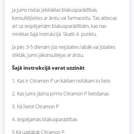
Ja Jums rodas jebkādas blakusparādības,
konsultējieties ar ārstu vai farmaceitu. Tas attiecas
arī uz iespējamām blakusparādībām, kas nav
minētas šajā instrukcijā. Skatīt 4. punktu.
Ja pēc 3-5 dienām Jūs nejūtaties labāk vai jūtaties
sliktāk, Jums jākonsultējas ar ārstu.
Šajā instrukcijā varat uzzināt
:
1. Kas ir Citramon P un kādam nolūkam to lieto
2. Kas Jums jāzina pirms Citramon P lietošanas
3. Kā lietot Citramon P
4. Iespējamās blakusparādības
5 Kā uzglabāt Citramon P