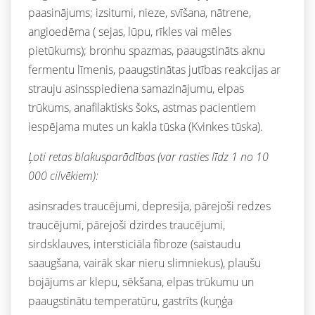
paasinājums; izsitumi, nieze, svīšana, nātrene,
angioedēma ( sejas, lūpu, rīkles vai mēles
pietūkums); bronhu spazmas, paaugstināts aknu
fermentu līmenis, paaugstinātas jutības reakcijas ar
strauju asinsspiediena samazinājumu, elpas
trūkums, anafilaktisks šoks, astmas pacientiem
iespējama mutes un kakla tūska (Kvinkes tūska).
Ļoti retas blakusparādības (var rasties līdz 1 no 10
000 cilvēkiem):
asinsrades traucējumi, depresija, pārejoši redzes
traucējumi, pārejoši dzirdes traucējumi,
sirdsklauves, intersticiāla fibroze (saistaudu
saaugšana, vairāk skar nieru slimniekus), plaušu
bojājums ar klepu, sēkšana, elpas trūkumu un
paaugstinātu temperatūru, gastrīts (kuņģa