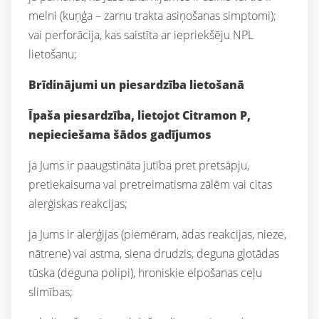
melni (kuņģa – zarnu trakta asiņošanas simptomi);
vai perforācija, kas saistīta ar iepriekšēju NPL
lietošanu;
Brīdinājumi un piesardzība lietošanā
Īpaša piesardzība, lietojot Citramon P,
nepieciešama šādos gadījumos
ja Jums ir paaugstināta jutība pret pretsāpju,
pretiekaisuma vai pretreimatisma zālēm vai citas
alerģiskas reakcijas;
ja Jums ir alerģijas (piemēram, ādas reakcijas, nieze,
nātrene) vai astma, siena drudzis, deguna gļotādas
tūska (deguna polipi), hroniskie elpošanas ceļu
slimības;