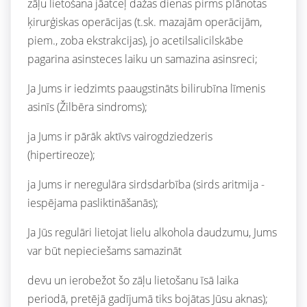
zāļu lietošana jāatceļ dažas dienas pirms plānotas
ķirurģiskas operācijas (t.sk. mazajām operācijām,
piem., zoba ekstrakcijas), jo acetilsalicilskābe
pagarina asinsteces laiku un samazina asinsreci;
Ja Jums ir iedzimts paaugstināts bilirubīna līmenis
asinīs (Žilbēra sindroms);
ja Jums ir pārāk aktīvs vairogdziedzeris
(hipertireoze);
ja Jums ir neregulāra sirdsdarbība (sirds aritmija -
iespējama pasliktināšanās);
Ja Jūs regulāri lietojat lielu alkohola daudzumu, Jums
var būt nepieciešams samazināt
devu un ierobežot šo zāļu lietošanu īsā laika
periodā, pretējā gadījumā tiks bojātas Jūsu aknas);