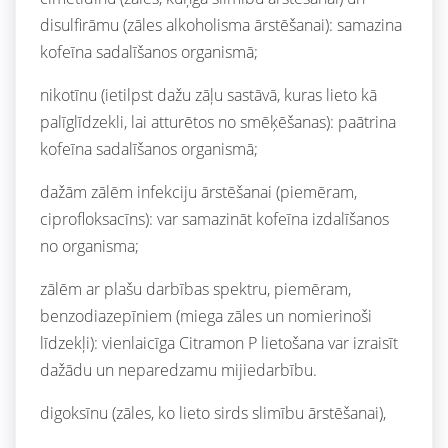
disulfirāmu (zāles alkoholisma ārstēšanai): samazina
kofeīna sadalīšanos organismā;
nikotīnu (ietilpst dažu zāļu sastāvā, kuras lieto kā
palīglīdzekli, lai atturētos no smēķēšanas): paātrina
kofeīna sadalīšanos organismā;
dažām zālēm infekciju ārstēšanai (piemēram,
ciprofloksacīns): var samazināt kofeīna izdalīšanos
no organisma;
zālēm ar plašu darbības spektru, piemēram,
benzodiazepīniem (miega zāles un nomierinoši
līdzekļi): vienlaicīga Citramon P lietošana var izraisīt
dažādu un neparedzamu mijiedarbību.
digoksīnu (zāles, ko lieto sirds slimību ārstēšanai),