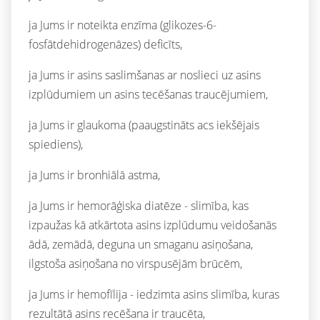
ja Jums ir noteikta enzīma (glikozes-6-
fosfātdehidrogenāzes) deficīts,
ja Jums ir asins saslimšanas ar noslieci uz asins
izplūdumiem un asins tecēšanas traucējumiem,
ja Jums ir glaukoma (paaugstināts acs iekšējais
spiediens),
ja Jums ir bronhiālā astma,
ja Jums ir hemorāģiska diatēze - slimība, kas
izpaužas kā atkārtota asins izplūdumu veidošanās
ādā, zemādā, deguna un smaganu asiņošana,
ilgstoša asiņošana no virspusējām brūcēm,
ja Jums ir hemofīlija - iedzimta asins slimība, kuras
rezultātā asins recēšana ir traucēta,