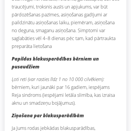
traucējumi, troksnis ausīs un apjukums, var būt
pārdozēšanas pazīmes, asiņošanas gadījumi ar
paildzinātu asiņošanas laiku, piemēram, asiņošana
no deguna, smaganu asiņošana. Simptomi var
saglabāties vēl 4–8 dienas pēc tam, kad pārtraukta
preparāta lietošana
Papildus blakusparādības bērniem un
pusaudžiem
Ļoti reti (var rasties līdz 1 no 10 000 cilvēkiem):
bērniem, kuri jaunāki par 16 gadiem, iespējams
Reja sindroms (iespējami letāla slimība, kas izraisa
aknu un smadzeņu bojājumus).
Ziņošana par blakusparādībām
Ja Jums rodas jebkādas blakusparādības,