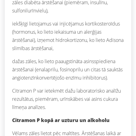
zāles diabēta ārstēšanai (piemēram, insulīnu,
sulfonilurīnvielu),
iekšķīgi lietojamus vai injicējamus kortikosteroīdus
(hormonus, ko lieto iekaisuma un alerģijas
ārstēšanai), izņemot hidrokortizonu, ko lieto Adisona
slimības ārstēšanai,
dažas zāles, ko lieto paaugstināta asinsspiediena
ārstēšanai (enalaprilu, fosinoprilu un citas tā sauktās
angiotenzīnkonvertējošo enzīmu inhibitorus).
Citramon P var ietekmēt dažu laboratorisko analīžu
rezultātus, piemēram, urīnskābes vai asins cukura
līmeņa analīzes.
Citramon P kopā ar uzturu un alkoholu
Vēlams zāles lietot pēc maltītes. Ārstēšanas laikā ar