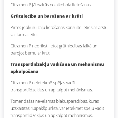
Citramon P jāizvairās no alkohola lietošanas.
Grūtniecība un barošana ar krūti
Pirms jebkuru zāļu lietošanas konsultējieties ar ārstu
vai farmaceitu.
Citramon P nedrīkst lietot grūtniecības laikā un
barojot bērnu ar krūti.
Transportlīdzekļu vadīšana un mehānismu
apkalpošana
Citramon P neietekmē spējas vadīt
transportlīdzekļus un apkalpot mehānismus.
Tomēr dažas nevēlamās blakusparādības, kuras
uzskaitītas 4.apakšpunktā, var ietekmēt spēju vadīt
transportlīdzekļus un apkalpot mehānismus.