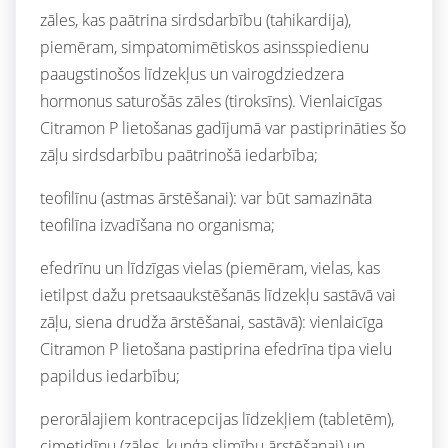
zāles, kas paātrina sirdsdarbību (tahikardija),
piemēram, simpatomimētiskos asinsspiedienu
paaugstinošos līdzekļus un vairogdziedzera
hormonus saturošās zāles (tiroksīns). Vienlaicīgas
Citramon P lietošanas gadījumā var pastiprināties šo
zāļu sirdsdarbību paātrinošā iedarbība;
teofilīnu (astmas ārstēšanai): var būt samazināta
teofilīna izvadīšana no organisma;
efedrīnu un līdzīgas vielas (piemēram, vielas, kas
ietilpst dažu pretsaaukstēšanās līdzekļu sastāvā vai
zāļu, siena drudža ārstēšanai, sastāvā): vienlaicīga
Citramon P lietošana pastiprina efedrīna tipa vielu
papildus iedarbību;
perorālajiem kontracepcijas līdzekļiem (tabletēm),
cimetidīnu (zāles, kuņģa slimību ārstēšanai) un