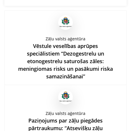
Zāļu valsts aģentūra
Vēstule veselības aprūpes
speciālistiem “Dezogestrelu un
etonogestrelu saturošas zāles:
meningiomas risks un pasākumi riska
samazināšanai”
Zāļu valsts aģentūra
Paziņojums par zāļu piegādes
pārtraukumu: “Atsevišķu zāļu