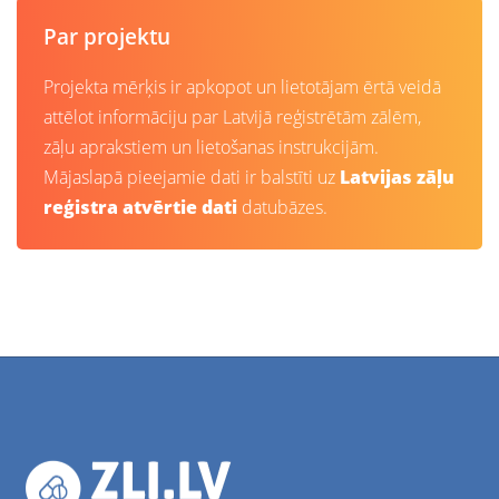
Par projektu
Projekta mērķis ir apkopot un lietotājam ērtā veidā
attēlot informāciju par Latvijā reģistrētām zālēm,
zāļu aprakstiem un lietošanas instrukcijām.
Mājaslapā pieejamie dati ir balstīti uz
Latvijas zāļu
reģistra atvērtie dati
datubāzes.