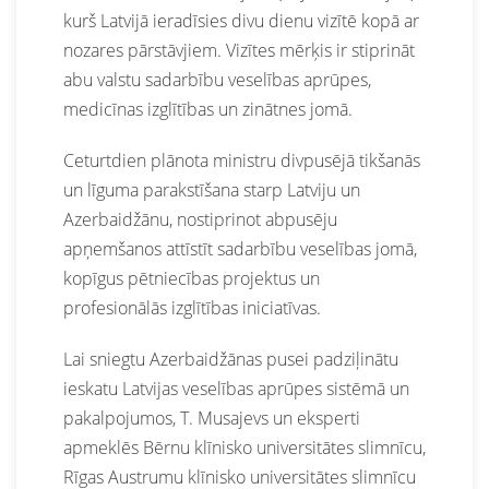
kurš Latvijā ieradīsies divu dienu vizītē kopā ar
nozares pārstāvjiem. Vizītes mērķis ir stiprināt
abu valstu sadarbību veselības aprūpes,
medicīnas izglītības un zinātnes jomā.
Ceturtdien plānota ministru divpusējā tikšanās
un līguma parakstīšana starp Latviju un
Azerbaidžānu, nostiprinot abpusēju
apņemšanos attīstīt sadarbību veselības jomā,
kopīgus pētniecības projektus un
profesionālās izglītības iniciatīvas.
Lai sniegtu Azerbaidžānas pusei padziļinātu
ieskatu Latvijas veselības aprūpes sistēmā un
pakalpojumos, T. Musajevs un eksperti
apmeklēs Bērnu klīnisko universitātes slimnīcu,
Rīgas Austrumu klīnisko universitātes slimnīcu