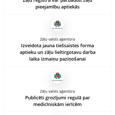
Zāļu reģistrā var pārbaudīt zāļu
pieejamību aptiekās
Zāļu valsts aģentūra
Izveidota jauna tiešsaistes forma
aptieku un zāļu lieltirgotavu darba
laika izmaiņu paziņošanai
Zāļu valsts aģentūra
Publicēti grozījumi regulā par
medicīniskām ierīcēm