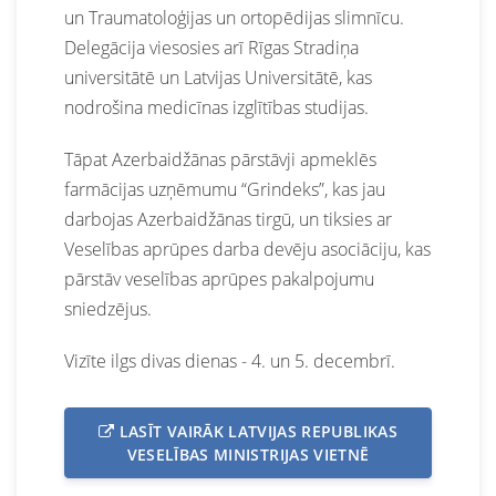
un Traumatoloģijas un ortopēdijas slimnīcu.
Delegācija viesosies arī Rīgas Stradiņa
universitātē un Latvijas Universitātē, kas
nodrošina medicīnas izglītības studijas.
Tāpat Azerbaidžānas pārstāvji apmeklēs
farmācijas uzņēmumu “Grindeks”, kas jau
darbojas Azerbaidžānas tirgū, un tiksies ar
Veselības aprūpes darba devēju asociāciju, kas
pārstāv veselības aprūpes pakalpojumu
sniedzējus.
Vizīte ilgs divas dienas - 4. un 5. decembrī
.
LASĪT VAIRĀK LATVIJAS REPUBLIKAS
VESELĪBAS MINISTRIJAS VIETNĒ