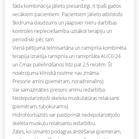
šāda kombinācija jālieto piesardzīgi, it īpaši gados
vecākiem pacientiem. Pacientiem jālieto atbilstošs
šķidruma daudzums un jāapsver nieru darbības
kontroles nepieciešamība uzsākot terapiju un
periodiski pēc tam.
Vienā pētījumā telmisartāna un ramiprila kombinēta
terapija izraisīja ramiprila un ramiprilāta AUC0-24
un Cmax palielināšanos līdz pat 2,5 reizēm. Šī
novērojuma klīniskā nozīme nav zināma.
Presorie amīni (piemēram, noradrenalīns)
Var samazināties presoro amīnu iedarbība.
Nedepolarizējoši skeleta muskulatūras relaksanti
(piemēram, tubokurarīns)
Hidrohlortiazīds var pastiprināt nedepolarizējošo
skeleta muskuļu relaksantu iedarbību.
Zāles, ko izmanto podagras ārstēšanai (piemēram,