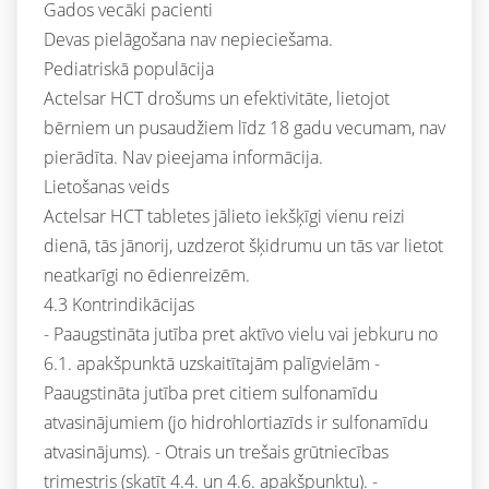
Gados vecāki pacienti
Devas pielāgošana nav nepieciešama.
Pediatriskā populācija
Actelsar HCT drošums un efektivitāte, lietojot
bērniem un pusaudžiem līdz 18 gadu vecumam, nav
pierādīta. Nav pieejama informācija.
Lietošanas veids
Actelsar HCT tabletes jālieto iekšķīgi vienu reizi
dienā, tās jānorij, uzdzerot šķidrumu un tās var lietot
neatkarīgi no ēdienreizēm.
4.3 Kontrindikācijas
- Paaugstināta jutība pret aktīvo vielu vai jebkuru no
6.1. apakšpunktā uzskaitītajām palīgvielām -
Paaugstināta jutība pret citiem sulfonamīdu
atvasinājumiem (jo hidrohlortiazīds ir sulfonamīdu
atvasinājums). - Otrais un trešais grūtniecības
trimestris (skatīt 4.4. un 4.6. apakšpunktu). -