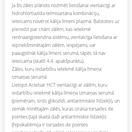
Ja šīs zāles plānots nozīmēt lietošanai vienlaicīgi ar
hidrohlortiazīda-telmisartāna kombināciju,
ieteicams novērot kālija līmeni plazmā. Balstoties uz
pieredzi par citām zālēm, kas ietekmē
renīnaangiotenzīna sistēmu, vienlaicīga lietošana ar
iepriekšminētajām zālēm, iespējams, var
paaugstināt kālija līmeni serumā, tāpēc tā nav
ieteicama (skatīt 4.4. apakšpunktu).
Zāles, kuru iedarbību ietekmē kālija līmeņa
izmaiņas serumā
Lietojot Actelsar HCT vienlaicīgi ar zālēm, kuru
iedarbību ietekmē kālija līmeņa izmaiņas serumā
(piemēram, sirds glikozīdi, antiaritmiskie līdzekļi), un
zemāk minētajām zālēs, kuras izraisa torsades de
pointes (tajā skaitā daži antiaritmiskie līdzekļi)
(hipokaliēmija ir torsades de pointes