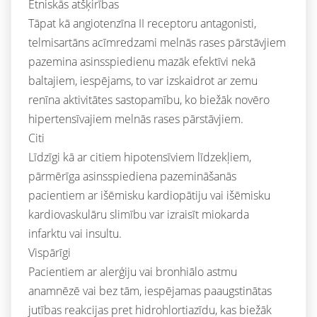
Etniskās atšķirības
Tāpat kā angiotenzīna II receptoru antagonisti,
telmisartāns acīmredzami melnās rases pārstāvjiem
pazemina asinsspiedienu mazāk efektīvi nekā
baltajiem, iespējams, to var izskaidrot ar zemu
renīna aktivitātes sastopamību, ko biežāk novēro
hipertensīvajiem melnās rases pārstāvjiem.
Citi
Līdzīgi kā ar citiem hipotensīviem līdzekļiem,
pārmērīga asinsspiediena pazemināšanās
pacientiem ar išēmisku kardiopātiju vai išēmisku
kardiovaskulāru slimību var izraisīt miokarda
infarktu vai insultu.
Vispārīgi
Pacientiem ar alerģiju vai bronhiālo astmu
anamnēzē vai bez tām, iespējamas paaugstinātas
jutības reakcijas pret hidrohlortiazīdu, kas biežāk