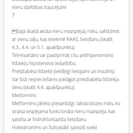
nieru darbības traucējumi
7
(tajā skaitā akūta nieru mazspēja), risku, salīdzinot
ar vienu zāļu, kas ietekmē RAAS, lietošanu (skatīt
4.3., 4.4. un 5.1. apakšpunktu).
Telmisartāns var pastiprināt citu antihipertensīvo
līdzekļu hipotensīvo iedarbību.
Pretdiabēta līdzekļi (iekšķīgi lietojami un insulīns)
Var būt nepieciešams pielāgot pretdiabēta līdzekļa
devu (skatīt 4.4. apakšpunktu).
Metformīns
Metformīns jālieto piesardzīgi: laktacidozes risks, ko
izraisa iespējama funkcionāla nieru mazspēja, kas
saistīta ar hidrohlortiazīda lietošanu.
Holestiramīns un žultsskābi saistoši sveķi