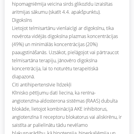
hipomagniēmija veicina sirds glikozīdu izraisītas
aritmijas sākumu (skatīt 4.4. apakšpunktu).
Digoksīns
Lietojot telmisartānu vienlaicīgi ar digoksīnu, tika
novērota vidējās digoksīna plazmas koncentrācijas
(49%) un minimālās koncentrācijas (20%)
paaugstināšanās. Uzsākot, pielāgojot vai pārtraucot
telmisartāna terapiju, jānovēro digoksīna
koncentrācija, lai to noturētu terapeitiskā
diapazonā.
Citi antihipertensīvie līdzekļi
Klīnisko pētījumu dati liecina, ka renīna-
angiotenzīna-aldosterona sistēmas (RAAS) dubulta
blokāde, lietojot kombinācijā AKE inhibitorus,
angiotenzīna II receptoru blokatorus vai aliskirēnu, ir
saistīta ar palielinātu tādu nevēlamo
blakusparādību, kā hipotensija, hiperkaliēmija un