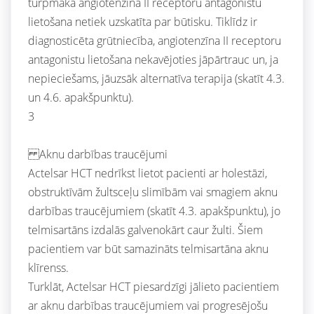
turpmāka angiotenzīna II receptoru antagonistu
lietošana netiek uzskatīta par būtisku. Tiklīdz ir
diagnosticēta grūtniecība, angiotenzīna II receptoru
antagonistu lietošana nekavējoties jāpārtrauc un, ja
nepieciešams, jāuzsāk alternatīva terapija (skatīt 4.3.
un 4.6. apakšpunktu).
3
Aknu darbības traucējumi
Actelsar HCT nedrīkst lietot pacienti ar holestāzi,
obstruktīvām žultsceļu slimībām vai smagiem aknu
darbības traucējumiem (skatīt 4.3. apakšpunktu), jo
telmisartāns izdalās galvenokārt caur žulti. Šiem
pacientiem var būt samazināts telmisartāna aknu
klīrenss.
Turklāt, Actelsar HCT piesardzīgi jālieto pacientiem
ar aknu darbības traucējumiem vai progresējošu