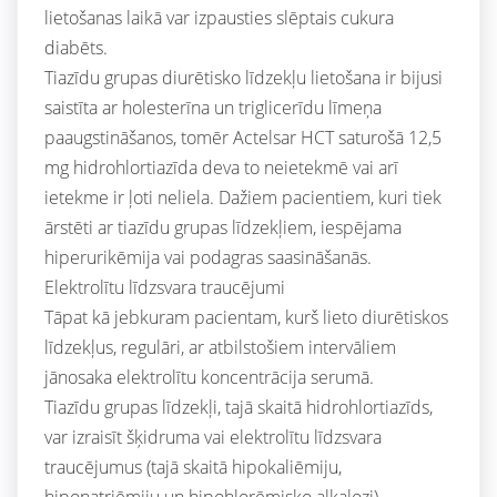
lietošanas laikā var izpausties slēptais cukura
diabēts.
Tiazīdu grupas diurētisko līdzekļu lietošana ir bijusi
saistīta ar holesterīna un triglicerīdu līmeņa
paaugstināšanos, tomēr Actelsar HCT saturošā 12,5
mg hidrohlortiazīda deva to neietekmē vai arī
ietekme ir ļoti neliela. Dažiem pacientiem, kuri tiek
ārstēti ar tiazīdu grupas līdzekļiem, iespējama
hiperurikēmija vai podagras saasināšanās.
Elektrolītu līdzsvara traucējumi
Tāpat kā jebkuram pacientam, kurš lieto diurētiskos
līdzekļus, regulāri, ar atbilstošiem intervāliem
jānosaka elektrolītu koncentrācija serumā.
Tiazīdu grupas līdzekļi, tajā skaitā hidrohlortiazīds,
var izraisīt šķidruma vai elektrolītu līdzsvara
traucējumus (tajā skaitā hipokaliēmiju,
hiponatriēmiju un hipohlorēmisko alkalozi).