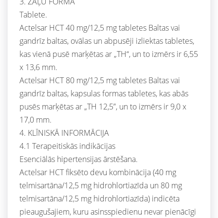
3. ZĀĻU FORMA
Tablete.
Actelsar HCT 40 mg/12,5 mg tabletes Baltas vai
gandrīz baltas, ovālas un abpusēji izliektas tabletes,
kas vienā pusē marķētas ar „TH“, un to izmērs ir 6,55
x 13,6 mm.
Actelsar HCT 80 mg/12,5 mg tabletes Baltas vai
gandrīz baltas, kapsulas formas tabletes, kas abās
pusēs marķētas ar „TH 12,5”, un to izmērs ir 9,0 x
17,0 mm.
4. KLĪNISKĀ INFORMĀCIJA
4.1 Terapeitiskās indikācijas
Esenciālās hipertensijas ārstēšana.
Actelsar HCT fiksēto devu kombinācija (40 mg
telmisartāna/12,5 mg hidrohlortiazīda un 80 mg
telmisartāna/12,5 mg hidrohlortiazīda) indicēta
pieaugušajiem, kuru asinsspiedienu nevar pienācīgi