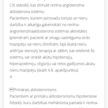
Citi stāvokļi, kas stimulē renīna-angiotenzīna-
aldosterona sistēmu
Pacientiem, kuriem asinsvadu tonuss un nieru
darbība ir atkarīga galvenokārt no renīna-
angiontenzīnaaldosterona sistēmas aktivitātes
(piemēram, pacienti ar smagu sastrēguma sirds
mazspēju vai nieru slimībām, tajā skaitā nieru
artērijas stenozi), terapija ar zālēm, kas ietekmē šo
sistēmu, var izraisīt akūtu hipotensiju,
hiperazotēmiju, oligūriju vai retos gadījumos akūtu
nieru mazspēju (skatīt 4.8. apakšpunktu).
4
Primārais aldosteronisms
Pacientiem ar primāru aldosteronismu hipotensīvie
līdzekļi, kuru darbības mehānisma pamatā ir renīna-