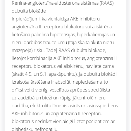
Renīna-angiotenzīna-aldosterona sistēmas (RAAS)
dubulta blokāde
Ir pierādījumi, ka vienlaicīga AKE inhibitoru,
angiotenzīna II receptoru blokatoru vai aliskirēna
lietošana palielina hipotensijas, hiperkaliēmijas un
nieru darbības traucējumu (tajā skaitā akūta nieru
mazspēja) risku. Tādēļ RAAS dubulta blokāde,
lietojot kombinācijā AKE inhibitorus, angiotenzīna II
receptoru blokatorus vai aliskirēnu, nav ieteicama
(skatīt 4.5. un 5.1. apakšpunktu). Ja dubultu blokādi
izraisoša ārstēšana ir absolūti nepieciešama, to
drīkst veikt vienīgi veselības aprūpes speciālista
uzraudzībā un bieži un rūpīgi jākontrolē nieru
darbība, elektrolītu līmenis asinīs un asinsspiediens.
AKE inhibitorus un angiotenzīna II receptoru
blokatorus nedrīkst vienlaicīgi lietot pacientiem ar
diabētisku nefropātiju.