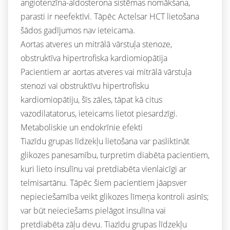
angiotenzīna-aldosterona sistēmas nomākšana,
parasti ir neefektīvi. Tāpēc Actelsar HCT lietošana
šādos gadījumos nav ieteicama.
Aortas atveres un mitrālā vārstuļa stenoze,
obstruktīva hipertrofiska kardiomiopātija
Pacientiem ar aortas atveres vai mitrālā vārstuļa
stenozi vai obstruktīvu hipertrofisku
kardiomiopātiju, šīs zāles, tāpat kā citus
vazodilatatorus, ieteicams lietot piesardzīgi.
Metaboliskie un endokrīnie efekti
Tiazīdu grupas līdzekļu lietošana var pasliktināt
glikozes panesamību, turpretim diabēta pacientiem,
kuri lieto insulīnu vai pretdiabēta vienlaicīgi ar
telmisartānu. Tāpēc šiem pacientiem jāapsver
nepieciešamība veikt glikozes līmeņa kontroli asinīs;
var būt neieciešams pielāgot insulīna vai
pretdiabēta zāļu devu. Tiazīdu grupas līdzekļu