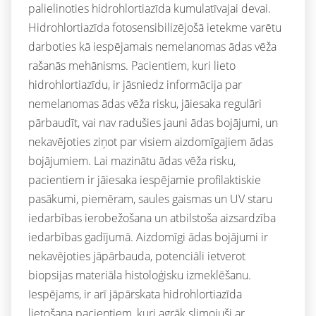
palielinoties hidrohlortiazīda kumulatīvajai devai.
Hidrohlortiazīda fotosensibilizējošā ietekme varētu
darboties kā iespējamais nemelanomas ādas vēža
rašanās mehānisms. Pacientiem, kuri lieto
hidrohlortiazīdu, ir jāsniedz informācija par
nemelanomas ādas vēža risku, jāiesaka regulāri
pārbaudīt, vai nav radušies jauni ādas bojājumi, un
nekavējoties ziņot par visiem aizdomīgajiem ādas
bojājumiem. Lai mazinātu ādas vēža risku,
pacientiem ir jāiesaka iespējamie profilaktiskie
pasākumi, piemēram, saules gaismas un UV staru
iedarbības ierobežošana un atbilstoša aizsardzība
iedarbības gadījumā. Aizdomīgi ādas bojājumi ir
nekavējoties jāpārbauda, potenciāli ietverot
biopsijas materiāla histoloģisku izmeklēšanu.
Iespējams, ir arī jāpārskata hidrohlortiazīda
lietošana pacientiem, kuri agrāk slimojuši ar