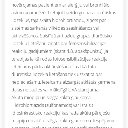
novērojamas pacientiem ar alerģiju vai bronhiālo
astmu anamnēzē. Lietojot tiazīdu grupas diurētiskos
līdzekļus, tajā skaitā hidrohlortiazīdu, ziņots par
sistēmas sarkanās vilkēdes saasināšanos vai
aktivizēšanos. Saistībā ar tiazīdu grupas diurētisko
līdzekļu lietošanu ziņots par fotosensibilizācijas
reakciju gadījumiem (skatīt 4.8. apakšpunktu). Ja
terapijas laikā rodas fotosensibilizācijas reakcija,
ieteicams pārtraukt ārstēšanu. Ja atkārtota
diurētiskā līdzekļa lietošana tiek uzskatīta par
nepieciešamu, ieteicams aizsargāt atklātās ķermeņa
daļas no saules vai mākslīgā UVA starojuma.
Akūta miopija un slēgta kakta glaukoma
Hidrohlortiazīds (sulfonamīds) var izraisīt
idiosinkrastisku reakciju, kas rada akūtu pārejošu
miopiju un akūtu slēgta kakta glaukomu. Iespējamie