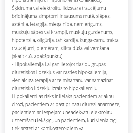
Šķidruma vai elektrolītu līdzsvara traucējumu
brīdinājuma simptomi ir sausums mutē, slāpes,
astēnija, letarģija, miegainība, nemierīgums,
muskuļu sāpes vai krampji, muskuļu gurdenums,
hipotensija, oligūrija, tahikardija, kuņģa-zarnu trakta
traucējumi, piemēram, slikta dūša vai vemšana
(skatīt 4.8. apakšpunktu).
- Hipokaliēmija Lai gan lietojot tiazīdu grupas
diurētiskos līdzekļus var rasties hipokaliēmija,
vienlaicīga terapija ar telmisartānu var samazināt
diurētisko līdzekļu izraisīto hipokaliēmiju.
Hipokaliēmijas risks ir lielāks pacientiem ar aknu
cirozi, pacientiem ar pastiprinātu diurēzi anamnēzē,
pacientiem ar iespējamu neadekvātu elektrolītu
uzņemšanu iekšķīgi, un pacientiem, kuri vienlaicīgi
tiek ārstēti ar kortikosteroīdiem vai