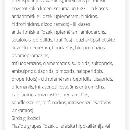
predisponējošs stāvoklis), ieteicams periodiski
novērot kālija līmeni serumā un EKG. - Ia klases
antiaritmiskie līdzekļi (piemēram, hinidīns,
hidrohinidīns, dizopiramīds) - III klases
antiaritmiskie līdzekļi (piemēram, amiodarons,
sotalolols, dofetilīds, ibutilīds) - daži antipsihotiskie
līdzekļi (piemēram, tioridazīns, hlorpromazīns,
levomepromazīns,
trifluoperazīns, ciamemazīns, sulpirīds, sultoprīds,
amisulprīds, tiaprīds, pimozīds, haloperidols,
droperidols) - citi (piemēram, bepridils, cisaprīds,
difemanils, intravenozi ievadāms eritromicīns,
halofantrīns, mizolastīns, pentamidīns,
sparfloksacīns, terfenadīns, intravenozi ievadāms
vinkamīns)
Sirds glikozīdi
Tiazīdu grupas līdzekļu izraisīta hipokaliēmija vai