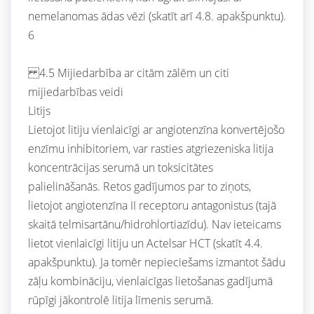
nemelanomas ādas vēzi (skatīt arī 4.8. apakšpunktu).
6
4.5 Mijiedarbība ar citām zālēm un citi
mijiedarbības veidi
Litijs
Lietojot litiju vienlaicīgi ar angiotenzīna konvertējošo
enzīmu inhibitoriem, var rasties atgriezeniska litija
koncentrācijas serumā un toksicitātes
palielināšanās. Retos gadījumos par to ziņots,
lietojot angiotenzīna II receptoru antagonistus (tajā
skaitā telmisartānu/hidrohlortiazīdu). Nav ieteicams
lietot vienlaicīgi litiju un Actelsar HCT (skatīt 4.4.
apakšpunktu). Ja tomēr nepieciešams izmantot šādu
zāļu kombināciju, vienlaicīgas lietošanas gadījumā
rūpīgi jākontrolē litija līmenis serumā.