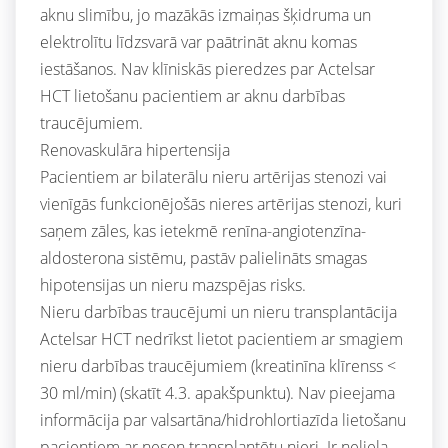
aknu slimību, jo mazākās izmaiņas šķidruma un
elektrolītu līdzsvarā var paātrināt aknu komas
iestāšanos. Nav klīniskās pieredzes par Actelsar
HCT lietošanu pacientiem ar aknu darbības
traucējumiem.
Renovaskulāra hipertensija
Pacientiem ar bilaterālu nieru artērijas stenozi vai
vienīgās funkcionējošās nieres artērijas stenozi, kuri
saņem zāles, kas ietekmē renīna-angiotenzīna-
aldosterona sistēmu, pastāv palielināts smagas
hipotensijas un nieru mazspējas risks.
Nieru darbības traucējumi un nieru transplantācija
Actelsar HCT nedrīkst lietot pacientiem ar smagiem
nieru darbības traucējumiem (kreatinīna klīrenss <
30 ml/min) (skatīt 4.3. apakšpunktu). Nav pieejama
informācija par valsartāna/hidrohlortiazīda lietošanu
pacientiem ar nesen transplantētu nieri. Ir neliela