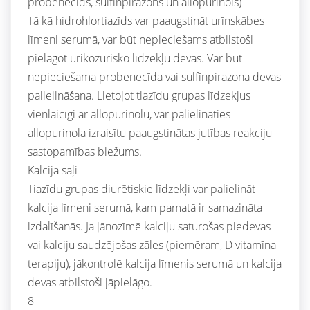
probenecīds, sulfīnpirazons un allopurinols)
Tā kā hidrohlortiazīds var paaugstināt urīnskābes
līmeni serumā, var būt nepieciešams atbilstoši
pielāgot urikozūrisko līdzekļu devas. Var būt
nepieciešama probenecīda vai sulfīnpirazona devas
palielināšana. Lietojot tiazīdu grupas līdzekļus
vienlaicīgi ar allopurinolu, var palielināties
allopurinola izraisītu paaugstinātas jutības reakciju
sastopamības biežums.
Kalcija sāļi
Tiazīdu grupas diurētiskie līdzekļi var palielināt
kalcija līmeni serumā, kam pamatā ir samazināta
izdalīšanās. Ja jānozīmē kalciju saturošas piedevas
vai kalciju saudzējošas zāles (piemēram, D vitamīna
terapiju), jākontrolē kalcija līmenis serumā un kalcija
devas atbilstoši jāpielāgo.
8