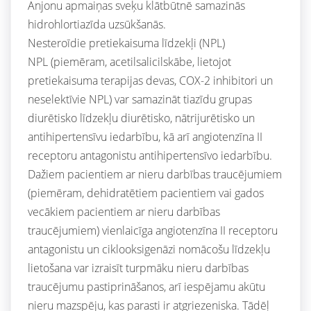
Anjonu apmaiņas sveķu klātbūtnē samazinās
hidrohlortiazīda uzsūkšanās.
Nesteroīdie pretiekaisuma līdzekļi (NPL)
NPL (piemēram, acetilsalicilskābe, lietojot
pretiekaisuma terapijas devas, COX-2 inhibitori un
neselektīvie NPL) var samazināt tiazīdu grupas
diurētisko līdzekļu diurētisko, nātrijurētisko un
antihipertensīvu iedarbību, kā arī angiotenzīna II
receptoru antagonistu antihipertensīvo iedarbību.
Dažiem pacientiem ar nieru darbības traucējumiem
(piemēram, dehidratētiem pacientiem vai gados
vecākiem pacientiem ar nieru darbības
traucējumiem) vienlaicīga angiotenzīna II receptoru
antagonistu un ciklooksigenāzi nomācošu līdzekļu
lietošana var izraisīt turpmāku nieru darbības
traucējumu pastiprināšanos, arī iespējamu akūtu
nieru mazspēju, kas parasti ir atgriezeniska. Tādēļ