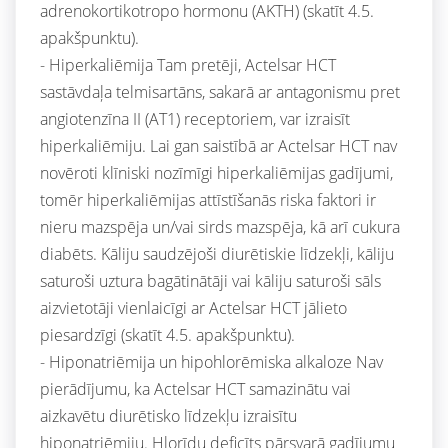
adrenokortikotropo hormonu (AKTH) (skatīt 4.5.
apakšpunktu).
- Hiperkaliēmija Tam pretēji, Actelsar HCT
sastāvdaļa telmisartāns, sakarā ar antagonismu pret
angiotenzīna II (AT1) receptoriem, var izraisīt
hiperkaliēmiju. Lai gan saistībā ar Actelsar HCT nav
novēroti klīniski nozīmīgi hiperkaliēmijas gadījumi,
tomēr hiperkaliēmijas attīstīšanās riska faktori ir
nieru mazspēja un/vai sirds mazspēja, kā arī cukura
diabēts. Kāliju saudzējoši diurētiskie līdzekļi, kāliju
saturoši uztura bagātinātāji vai kāliju saturoši sāls
aizvietotāji vienlaicīgi ar Actelsar HCT jālieto
piesardzīgi (skatīt 4.5. apakšpunktu).
- Hiponatriēmija un hipohlorēmiska alkaloze Nav
pierādījumu, ka Actelsar HCT samazinātu vai
aizkavētu diurētisko līdzekļu izraisītu
hiponatriēmiju. Hlorīdu deficīts pārsvarā gadījumu