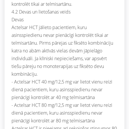
kontrolēt tikai ar telmisartānu.
4.2 Devas un lietošanas veids
Devas
Actelsar HCT jālieto pacientiem, kuru
asinsspiedienu nevar pienācīgi kontrolēt tikai ar
telmisartānu. Pirms pārejas uz fiksēto kombināciju
katra no abām aktīvās vielas devām jāpielāgo
individuāli. Ja klīniski nepieciešams, var apsvērt
tiešu pāreju no monoterapijas uz fiksēto devu
kombināciju.
- Actelsar HCT 40 mg/12,5 mg var lietot vienu reizi
dienā pacientiem, kuru asinsspiedienu nevar
pienācīgi kontrolēt ar 40 mg telmisartāna
- Actelsar HCT 80 mg/12,5 mg var lietot vienu reizi
dienā pacientiem, kuru asinsspiedienu nevar
pienācīgi kontrolēt ar 80 mg telmisartāna
Actelsar HCT ir pieejams arī sekojošos stiprumos 80