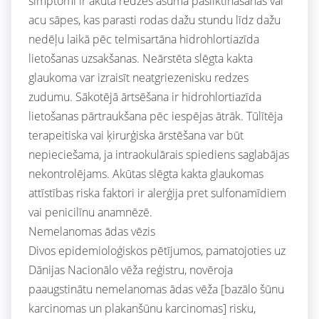
simptomi ir akūta redzes asuma pasliktināšanās vai
acu sāpes, kas parasti rodas dažu stundu līdz dažu
nedēļu laikā pēc telmisartāna hidrohlortiazīda
lietošanas uzsakšanas. Neārstēta slēgta kakta
glaukoma var izraisīt neatgriezenisku redzes
zudumu. Sākotējā ārtsēšana ir hidrohlortiazīda
lietošanas pārtraukšana pēc iespējas ātrāk. Tūlītēja
terapeitiska vai ķirurģiska ārstēšana var būt
nepieciešama, ja intraokulārais spiediens saglabājas
nekontrolējams. Akūtas slēgta kakta glaukomas
attīstības riska faktori ir alerģija pret sulfonamīdiem
vai penicilīnu anamnēzē.
Nemelanomas ādas vēzis
Divos epidemioloģiskos pētījumos, pamatojoties uz
Dānijas Nacionālo vēža reģistru, novēroja
paaugstinātu nemelanomas ādas vēža [bazālo šūnu
karcinomas un plakanšūnu karcinomas] risku,