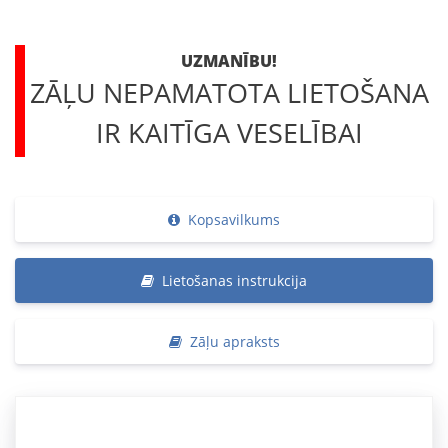
UZMANĪBU!
ZĀĻU NEPAMATOTA LIETOŠANA
IR KAITĪGA VESELĪBAI
Kopsavilkums
Lietošanas instrukcija
Zāļu apraksts