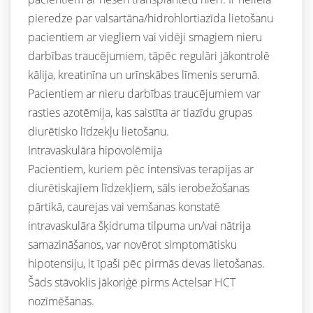
pieredze par valsartāna/hidrohlortiazīda lietošanu
pacientiem ar viegliem vai vidēji smagiem nieru
darbības traucējumiem, tāpēc regulāri jākontrolē
kālija, kreatinīna un urīnskābes līmenis serumā.
Pacientiem ar nieru darbības traucējumiem var
rasties azotēmija, kas saistīta ar tiazīdu grupas
diurētisko līdzekļu lietošanu.
Intravaskulāra hipovolēmija
Pacientiem, kuriem pēc intensīvas terapijas ar
diurētiskajiem līdzekļiem, sāls ierobežošanas
pārtikā, caurejas vai vemšanas konstatē
intravaskulāra šķidruma tilpuma un/vai nātrija
samazināšanos, var novērot simptomātisku
hipotensiju, it īpaši pēc pirmās devas lietošanas.
Šāds stāvoklis jākoriģē pirms Actelsar HCT
nozīmēšanas.