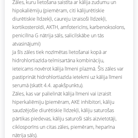
Zāles, kuru lietošana saistīta ar kālija zudumu un
hipokaliēmiju (piemēram, citi kālijurētiskie
diurētiskie līdzekļi, caureju izraisoši līdzekļi,
kortikosteroīdi, AKTH, amfotericīns, karbenoksolons,
penicilīna G nātrija sāls, salicilskābe un tās
atvasinājumi)
Ja šīs zāles tiek nozīmētas lietošanai kopā ar
hidrohlortiazīda-telmisartāna kombināciju,
ieteicams novērot kālija līmeni plazmā. Šīs zāles var
pastiprināt hidrohlortiazīda ietekmi uz kālija līmeni
serumā (skatīt 4.4. apakšpunktu).
Zāles, kas var palielināt kālija līmeni vai izraisīt
hiperkaliēmiju (piemēram, AKE inhibitori, kāliju
saudzējošie diurētiskie līdzekļi, kāliju saturošas
pārtikas piedevas, kāliju saturoši sāls aizvietotāji,
ciklosporīns un citas zāles, piemēram, heparīna
nātrija sāls).