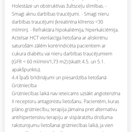
Holestāze un obstruktīvas žultsceļu slimības. -
Smagi aknu darbības traucējumi. - Smagi nieru
darbības traucējumi (kreatinīna klīrenss <30
ml/min). - Refraktāra hipokaliēmija, hiperkalciēmija.
Actelsar HCT vienlaicīga lietošana ar aliskirēnu
saturošām zālēm kontrindicēta pacientiem ar
cukura diabētu vai nieru darbības traucējumiem
(GFR < 60 ml/min/1,73 m2) (skatīt 4.5. un 5.1.
apakšpunktu).
4.4 Īpaši brīdinājumi un piesardzība lietošanā
Grūtniecība
Grūtniecības laikā nav ieteicams uzsākt angiotenzīna
II receptoru antagonistu lietošanu. Pacientēm, kuras
plāno grūtniecību, terapija jāmaina pret alternatīvu
antihipertensīvu terapiju ar vispāratzītu drošuma
raksturojumu lietošanai grūtniecības laikā, ja vien