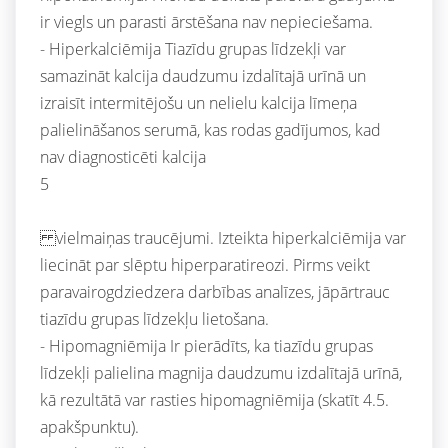
ir viegls un parasti ārstēšana nav nepieciešama.
- Hiperkalciēmija Tiazīdu grupas līdzekļi var
samazināt kalcija daudzumu izdalītajā urīnā un
izraisīt intermitējošu un nelielu kalcija līmeņa
palielināšanos serumā, kas rodas gadījumos, kad
nav diagnosticēti kalcija
5
vielmaiņas traucējumi. Izteikta hiperkalciēmija var
liecināt par slēptu hiperparatireozi. Pirms veikt
paravairogdziedzera darbības analīzes, jāpārtrauc
tiazīdu grupas līdzekļu lietošana.
- Hipomagniēmija Ir pierādīts, ka tiazīdu grupas
līdzekļi palielina magnija daudzumu izdalītajā urīnā,
kā rezultātā var rasties hipomagniēmija (skatīt 4.5.
apakšpunktu).