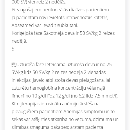
000 SV) vienreiz 2 nedēļās.
Pieaugušajiem peritoneālās dialīzes pacientiem
Ja pacientam nav ievietots intravenozais katetrs,
Abseamed var ievadīt subkutāni.
Koriģējošā fāze Sākotnējā deva ir 50 SV/kg 2 reizes
nedēļā.
5
Uzturošā fāze Ieteicamā uzturošā deva ir no 25
SV/kg līdz 50 SV/kg 2 reizes nedēļā 2 vienādās
injekcijās. Jāveic atbilstoša devas pielāgošana, lai
uzturētu hemoglobīna koncentrāciju vēlamajā
līmenī no 10 g/dl līdz 12 g/dl (no 6,2 līdz 7,5 mmol/l).
Ķīmijterapijas ierosinātu anēmiju ārstēšana
pieaugušiem pacientiem Anēmijas simptomi un to
sekas var atšķirties atkarībā no vecuma, dzimuma un
slimības smaguma pakāpes; ārstam pacienta