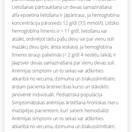
Lietošanas pārtraukšana un devas samazināšana:
alfa epoetīna lietošana ir jāpārtrauc, ja hemoglobīna
koncentrācija pārsniedz 12 g/dl (7,5 mmol/l). Līdzko
hemoglobīna līmenis ir < 11 g/dl, lietošanu var
atsākt, ordinējot tādu pašu devu vai par vienu soli
mazāku devu (pēc ārsta ieskata). Ja hemoglobīna
līmenis strauji palielinās (> 2 g/dl 4 nedēļu laikā), ir
jāapsver devas samazināšana par vienu devas soli.
Anēmijas simptomi un to sekas var atšķirties
atkarībā no vecuma, dzimuma un blakusslimībām;
ārstam pacienta ārstniecības kurss un stāvoklis
jānovērtē individuāli. Pediatriskā populācija
Simptomātiskas anēmijas ārstēšana hroniskas nieru
mazspējas pacientiem, kuri saņem hemodialīzi
Anēmijas simptomi un to sekas var atšķirties
atkarībā no vecuma, dzimuma un blakusslimībām;