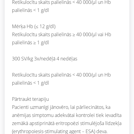
Retikulocītu skaits palielinās < 40 000/µl un Hb
palielinās < 1 g/dl
Mērķa Hb (≤ 12 g/dl)
Retikulocītu skaits palielinās ≥ 40 000/µl vai Hb
palielinās ≥ 1 g/dl
300 SV/kg 3x/nedēļā 4 nedēļas
Retikulocītu skaits palielinās < 40 000/µl un Hb
palielinās < 1 g/dl
Pārtraukt terapiju
Pacienti uzmanīgi jānovēro, lai pārliecinātos, ka
anēmijas simptomu adekvātai kontrolei tiek ievadīta
zemākā apstiprinātā eritropoēzi stimulējoša līdzekļa
(erythropoiesis-stimulating agent – ESA) deva.