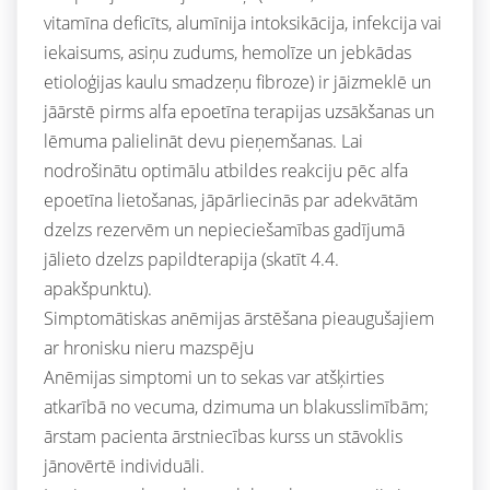
vitamīna deficīts, alumīnija intoksikācija, infekcija vai
iekaisums, asiņu zudums, hemolīze un jebkādas
etioloģijas kaulu smadzeņu fibroze) ir jāizmeklē un
jāārstē pirms alfa epoetīna terapijas uzsākšanas un
lēmuma palielināt devu pieņemšanas. Lai
nodrošinātu optimālu atbildes reakciju pēc alfa
epoetīna lietošanas, jāpārliecinās par adekvātām
dzelzs rezervēm un nepieciešamības gadījumā
jālieto dzelzs papildterapija (skatīt 4.4.
apakšpunktu).
Simptomātiskas anēmijas ārstēšana pieaugušajiem
ar hronisku nieru mazspēju
Anēmijas simptomi un to sekas var atšķirties
atkarībā no vecuma, dzimuma un blakusslimībām;
ārstam pacienta ārstniecības kurss un stāvoklis
jānovērtē individuāli.