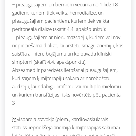
− pieaugušajiem un bērniem vecumā no 1 līdz 18
gadiem, kuriem tiek veikta hemodialīze, un
pieaugušajiem pacientiem, kuriem tiek veikta
peritoneālā dialīze (skatīt 4.4. apakšpunktu);
− pieaugušajiem ar nieru mazspēju, kuriem vēl nav
nepieciešama dialīze, lai ārstētu smagu anēmiju, kas
saistīta ar nieru bojājumu un ko pavada klīniski
simptomi (skatīt 4.4. apakšpunktu).
Abseamed ir paredzēts lietošanai pieaugušajiem,
kuri saņem ķīmijterapiju sakarā ar norobežotu
audzēju, ļaundabīgu limfomu vai multiplo mielomu
un kuriem transfūzijas risks novērtēts pēc pacienta
3
vispārējā stāvokļa (piem., kardiovaskulārais
statuss, iepriekšēja anēmija ķīmijterapijas sākumā),
lai ārstētu anēmiju un samazinātu nepieciešamību