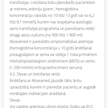
transfūzijas. Lietošana būtu jāierobežo pacientiem
ar mērenu anēmiju (piem., hemoglobīna
koncentrācija robežās no 10 līdz 13 g/dl vai no 6,2
līdz 8,1 mmol/l), kuriem nav iespējama autologās
asins transfūzijas programma un paredzams vidēji
smags asiņu zudums (no 900 līdz 1 800 ml).
Abseamed ir paredzēts simptomātiskas anēmijas
(hemoglobīna koncentrācija ≤ 10 g/dl) ārstēšanai
pieaugušajiem ar zema vai vidēja-1 riska primāriem
mielodisplastiskajiem sindromiem (MDS) un zemu
(< 200 mV/ml) eritropoetīna līmeni serumā.
4.2. Devas un lietošanas veids
Ārstēšana ar Abseamed jāuzsāk tādu ārstu
uzraudzībā, kuriem ir pieredze pacientu ar augstāk
minētajām indikācijām ārstēšanā.
Devas
Visi pārējie anēmijas cēloņi (dzelzs, folātu vai B12