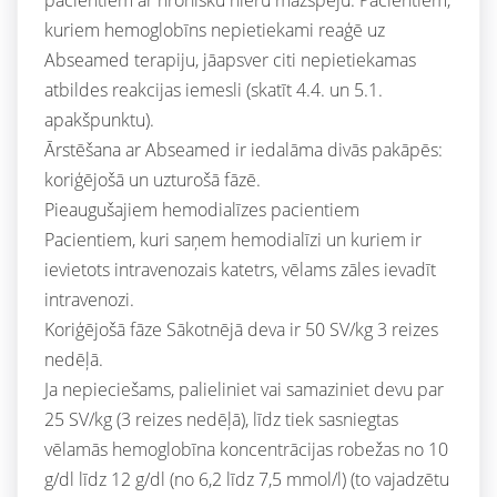
kuriem hemoglobīns nepietiekami reaģē uz
Abseamed terapiju, jāapsver citi nepietiekamas
atbildes reakcijas iemesli (skatīt 4.4. un 5.1.
apakšpunktu).
Ārstēšana ar Abseamed ir iedalāma divās pakāpēs:
koriģējošā un uzturošā fāzē.
Pieaugušajiem hemodialīzes pacientiem
Pacientiem, kuri saņem hemodialīzi un kuriem ir
ievietots intravenozais katetrs, vēlams zāles ievadīt
intravenozi.
Koriģējošā fāze Sākotnējā deva ir 50 SV/kg 3 reizes
nedēļā.
Ja nepieciešams, palieliniet vai samaziniet devu par
25 SV/kg (3 reizes nedēļā), līdz tiek sasniegtas
vēlamās hemoglobīna koncentrācijas robežas no 10
g/dl līdz 12 g/dl (no 6,2 līdz 7,5 mmol/l) (to vajadzētu