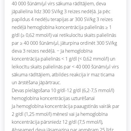
40 000 šūnām/µl virs sākuma rādītājiem, deva
jāpalielina līdz 300 SV/kg 3 reizes nedēļā. Ja pēc
papildus 4 nedēļu terapijas ar 300 SV/kg 3 reizes
nedēļā hemoglobīna koncentrācija palielinās ≥ 1
g/dl (≥ 0,62 mmol/l) vai retikulocītu skaits palielinās
par ≥ 40 000 šūnām/µl, jāturpina ordinēt 300 SV/kg
deva 3 reizes nedēļā. − Ja hemoglobīna
koncentrācija palielinās < 1 g/dl (< 0,62 mmol/l) un
leikocītu skaits palielinās par < 40 000 šūnām/µl virs
sākuma rādītājiem, atbildes reakcija ir maz ticama
un ārstēšana jāpārtrauc.
Devas pielāgošana 10 g/dl-12 g/dl (6,2-7,5 mmol/l)
hemoglobīna koncentrācijas uzturēšanai
Ja hemoglobīna koncentrācija paaugstinās vairāk par
2 g/dl (1,25 mmol/l) mēnesī vai ja hemoglobīna
koncentrācija pārsniedz 12 g/dl (7,5 mmol/l),
Abseamed deva jāsamazina par apmēram 25 līdz