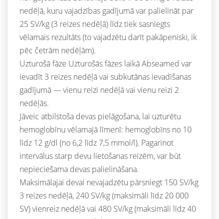
nedēļā, kuru vajadzības gadījumā var palielināt par
25 SV/kg (3 reizes nedēļā) līdz tiek sasniegts
vēlamais rezultāts (to vajadzētu darīt pakāpeniski, ik
pēc četrām nedēļām).
Uzturošā fāze Uzturošās fāzes laikā Abseamed var
ievadīt 3 reizes nedēļā vai subkutānas ievadīšanas
gadījumā — vienu reizi nedēļā vai vienu reizi 2
nedēļās.
Jāveic atbilstoša devas pielāgošana, lai uzturētu
hemoglobīnu vēlamajā līmenī: hemoglobīns no 10
līdz 12 g/dl (no 6,2 līdz 7,5 mmol/l). Pagarinot
intervālus starp devu lietošanas reizēm, var būt
nepieciešama devas palielināšana.
Maksimālajai devai nevajadzētu pārsniegt 150 SV/kg
3 reizes nedēļā, 240 SV/kg (maksimāli līdz 20 000
SV) vienreiz nedēļā vai 480 SV/kg (maksimāli līdz 40