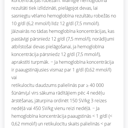
koncentrācijas robežām. Mainīgie hemoglobīna
rezultāti tiek izlīdzināti, pielāgojot devas, lai
sasniegtu vēlamo hemoglobīna rezultātu robežās no
10 g/dl (6,2 mmol/l) līdz 12 g/dl (7,5 mmol/l).
Jāizvairās no tādas hemoglobīna koncentrācijas, kas
pastāvīgi pārsniedz 12 g/dl (7,5 mmol/l); norādījumi
atbilstošai devas pielāgošanai, ja hemoglobīna
koncentrācija pārsniedz 12 g/dl (7,5 mmol/l),
aprakstīti turpmāk. − Ja hemoglobīna koncentrācija
ir paaugstinājusies vismaz par 1 g/dl (0,62 mmol/l)
vai
retikulocītu daudzums palielinās par ≥ 40 000
šūnām/µl virs sākuma rādītājiem pēc 4 nedēļu
ārstēšanas, jāturpina ordinēt 150 SV/kg 3 reizes
nedēļā vai 450 SV/kg vienu reizi nedēļā. − Ja
hemoglobīna koncentrācija paaugstinās < 1 g/dl (<
0,62 mmol/l) un retikulocītu skaits palielinās < par