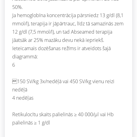
50%.
Ja hemoglobīna koncentrācija pārsniedz 13 g/dl (8,1
mmol/l), terapija ir jāpārtrauc, līdz tā samazinās zem
12 g/dl (7,5 mmol/l), un tad Abseamed terapija
jāatsāk ar 25% mazāku devu nekā iepriekš.
Ieteicamais dozēšanas režīms ir atveidots šajā
diagrammā:
6
150 SV/kg 3x/nedēļā vai 450 SV/kg vienu reizi
nedēļā
4 nedēļas
Retikulocītu skaits palielinās ≥ 40 000/µl vai Hb
palielinās ≥ 1 g/dl