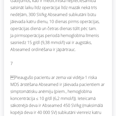
Gadījumos, kad ir medicīniska nepieciešamība
saīsināt laiku līdz operācijai līdz mazāk nekā trīs
nedēļām, 300 SV/kg Abseamed subkutāni būtu
jāievada katru dienu, 10 dienas pirms operācijas,
operācijas dienā un četras dienas tūlīt pēc tam.
Ja pirmsoperācijas periodā hemoglobīna līmenis
sasniedz 15 g/dl (9,38 mmol/l) vai ir augstāks,
Abseamed ordinēšana ir jāpārtrauc.
7
Pieaugušo pacientu ar zema vai vidēja-1 riska
MDS ārstēšana Abseamed ir jāievada pacientiem ar
simptomātisku anēmiju (piem., hemoglobīna
koncentrācija ≤ 10 g/dl (6,2 mmol/l)). Ieteicamā
sākotnējā deva ir Abseamed 450 SV/kg (maksimālā
kopējā deva ir 40 000 SV) subkutāni vienreiz katru