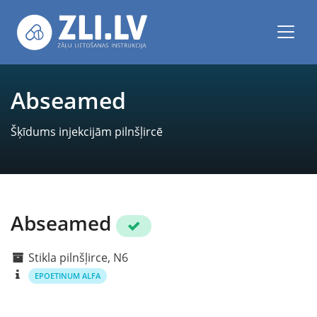
Abseamed
Šķīdums injekcijām pilnšļircē
Abseamed
Stikla pilnšļirce, N6
EPOETINUM ALFA