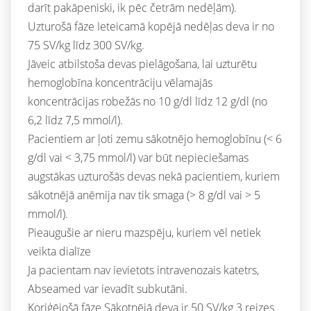
darīt pakāpeniski, ik pēc četrām nedēļām).
Uzturošā fāze Ieteicamā kopējā nedēļas deva ir no
75 SV/kg līdz 300 SV/kg.
Jāveic atbilstoša devas pielāgošana, lai uzturētu
hemoglobīna koncentrāciju vēlamajās
koncentrācijas robežās no 10 g/dl līdz 12 g/dl (no
6,2 līdz 7,5 mmol/l).
Pacientiem ar ļoti zemu sākotnējo hemoglobīnu (< 6
g/dl vai < 3,75 mmol/l) var būt nepieciešamas
augstākas uzturošās devas nekā pacientiem, kuriem
sākotnējā anēmija nav tik smaga (> 8 g/dl vai > 5
mmol/l).
Pieaugušie ar nieru mazspēju, kuriem vēl netiek
veikta dialīze
Ja pacientam nav ievietots intravenozais katetrs,
Abseamed var ievadīt subkutāni.
Koriģējošā fāze Sākotnējā deva ir 50 SV/kg 3 reizes