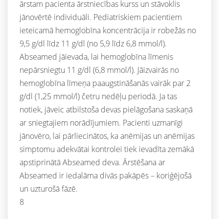
ārstam pacienta ārstniecības kurss un stāvoklis
jānovērtē individuāli. Pediatriskiem pacientiem
ieteicamā hemoglobīna koncentrācija ir robežās no
9,5 g/dl līdz 11 g/dl (no 5,9 līdz 6,8 mmol/l).
Abseamed jāievada, lai hemoglobīna līmenis
nepārsniegtu 11 g/dl (6,8 mmol/l). Jāizvairās no
hemoglobīna līmeņa paaugstināšanās vairāk par 2
g/dl (1,25 mmol/l) četru nedēļu periodā. Ja tas
notiek, jāveic atbilstoša devas pielāgošana saskaņā
ar sniegtajiem norādījumiem. Pacienti uzmanīgi
jānovēro, lai pārliecinātos, ka anēmijas un anēmijas
simptomu adekvātai kontrolei tiek ievadīta zemākā
apstiprinātā Abseamed deva. Ārstēšana ar
Abseamed ir iedalāma divās pakāpēs – koriģējošā
un uzturošā fāzē.
8