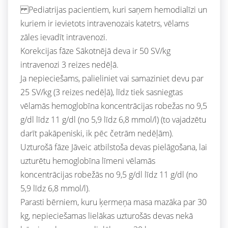
Pediatrijas pacientiem, kuri saņem hemodialīzi un
kuriem ir ievietots intravenozais katetrs, vēlams
zāles ievadīt intravenozi.
Korekcijas fāze Sākotnējā deva ir 50 SV/kg
intravenozi 3 reizes nedēļā.
Ja nepieciešams, palieliniet vai samaziniet devu par
25 SV/kg (3 reizes nedēļā), līdz tiek sasniegtas
vēlamās hemoglobīna koncentrācijas robežas no 9,5
g/dl līdz 11 g/dl (no 5,9 līdz 6,8 mmol/l) (to vajadzētu
darīt pakāpeniski, ik pēc četrām nedēļām).
Uzturošā fāze Jāveic atbilstoša devas pielāgošana, lai
uzturētu hemoglobīna līmeni vēlamās
koncentrācijas robežās no 9,5 g/dl līdz 11 g/dl (no
5,9 līdz 6,8 mmol/l).
Parasti bērniem, kuru ķermeņa masa mazāka par 30
kg, nepieciešamas lielākas uzturošās devas nekā