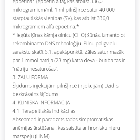
epoetīna* (epoetin alfa), kas atbilst 336,0
mikrogramiem/ml. 1 ml pilnšļirce satur 40 000
starptautiskās vienības (SV), kas atbilst 336,0
mikrogramiem alfa epoetīna.*
* Iegūts Ķīnas kāmja olnīcu (CHO) šūnās, izmantojot
rekombinanto DNS tehnoloģiju. Pilnu palīgvielu
sarakstu skatīt 6.1. apakšpunktā. Zāles satur mazāk
par 1 mmol nātrija (23 mg) katrā devā - būtībā tās ir
“nātriju nesaturošas”.
3. ZĀĻU FORMA
Šķīdums injekcijām pilnšļircē (injekcijām) Dzidrs,
bezkrāsains šķīdums
4. KLĪNISKĀ INFORMĀCIJA
4.1. Terapeitiskās indikācijas
Abseamed ir paredzēts tādas simptomātiskas
anēmijas ārstēšanai, kas saistīta ar hronisku nieru
mazspēju (HNM):