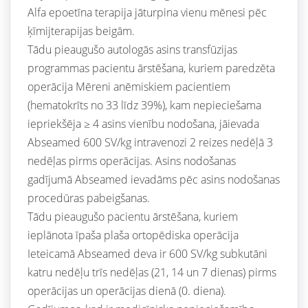
Alfa epoetīna terapija jāturpina vienu mēnesi pēc
ķīmijterapijas beigām.
Tādu pieaugušo autologās asins transfūzijas
programmas pacientu ārstēšana, kuriem paredzēta
operācija Mēreni anēmiskiem pacientiem
(hematokrīts no 33 līdz 39%), kam nepieciešama
iepriekšēja ≥ 4 asins vienību nodošana, jāievada
Abseamed 600 SV/kg intravenozi 2 reizes nedēļā 3
nedēļas pirms operācijas. Asins nodošanas
gadījumā Abseamed ievadāms pēc asins nodošanas
procedūras pabeigšanas.
Tādu pieaugušo pacientu ārstēšana, kuriem
ieplānota īpaša plaša ortopēdiska operācija
Ieteicamā Abseamed deva ir 600 SV/kg subkutāni
katru nedēļu trīs nedēļas (21, 14 un 7 dienas) pirms
operācijas un operācijas dienā (0. diena).