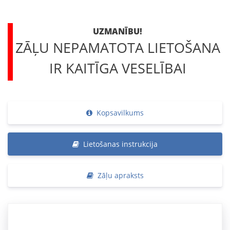
UZMANĪBU!
ZĀĻU NEPAMATOTA LIETOŠANA
IR KAITĪGA VESELĪBAI
Kopsavilkums
Lietošanas instrukcija
Zāļu apraksts