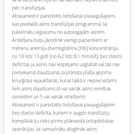
pēc transfūzijas.
Abseamed ir paredzēts lietošanai pieaugušajiem,
kas piedalās asins transfūzijas programmā, lai
palielinātu ieguvumu no autologajām asinīm.
Ārstēšana būtu jāordinē vienīgi pacientiem ar
mērenu anēmiju (hemoglobīna [Hb] koncentrācija
no 10 līdz 13 g/dl [no 6,2 līdz 8,1 mmol/l], bez dzelzs
deficīta), ja asinis nav iespējams uzglabāt vai tās nav
pietiekamā daudzumā, ja plānota plaša apjoma
ķirurģiska iejaukšanās, kuras laikā ir nepieciešams
liels asins daudzums (4 vai vairāk asins vienības
sievietēm un 5 vai vairāk vīriešiem).
Abseamed ir paredzēts lietošanai pieaugušajiem
bez dzelzs deficīta, kuriem ir augsts transfūziju
komplikāciju risks pirms plānveida ortopēdiskas
operācijas, lai samazinātu alogēnās asins