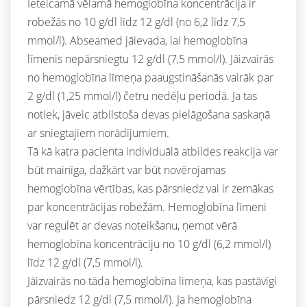
Ieteicamā vēlamā hemoglobīna koncentrācija ir
robežās no 10 g/dl līdz 12 g/dl (no 6,2 līdz 7,5
mmol/l). Abseamed jāievada, lai hemoglobīna
līmenis nepārsniegtu 12 g/dl (7,5 mmol/l). Jāizvairās
no hemoglobīna līmeņa paaugstināšanās vairāk par
2 g/dl (1,25 mmol/l) četru nedēļu periodā. Ja tas
notiek, jāveic atbilstoša devas pielāgošana saskaņā
ar sniegtajiem norādījumiem.
Tā kā katra pacienta individuālā atbildes reakcija var
būt mainīga, dažkārt var būt novērojamas
hemoglobīna vērtības, kas pārsniedz vai ir zemākas
par koncentrācijas robežām. Hemoglobīna līmeni
var regulēt ar devas noteikšanu, ņemot vērā
hemoglobīna koncentrāciju no 10 g/dl (6,2 mmol/l)
līdz 12 g/dl (7,5 mmol/l).
Jāizvairās no tāda hemoglobīna līmeņa, kas pastāvīgi
pārsniedz 12 g/dl (7,5 mmol/l). Ja hemoglobīna