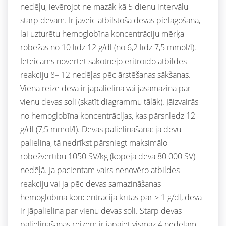
nedēļu, ievērojot ne mazāk kā 5 dienu intervālu
starp devām. Ir jāveic atbilstoša devas pielāgošana,
lai uzturētu hemoglobīna koncentrāciju mērķa
robežās no 10 līdz 12 g/dl (no 6,2 līdz 7,5 mmol/l).
Ieteicams novērtēt sākotnējo eritroīdo atbildes
reakciju 8– 12 nedēļas pēc ārstēšanas sākšanas.
Vienā reizē deva ir jāpalielina vai jāsamazina par
vienu devas soli (skatīt diagrammu tālāk). Jāizvairās
no hemoglobīna koncentrācijas, kas pārsniedz 12
g/dl (7,5 mmol/l). Devas palielināšana: ja devu
palielina, tā nedrīkst pārsniegt maksimālo
robežvērtību 1050 SV/kg (kopējā deva 80 000 SV)
nedēļā. Ja pacientam vairs nenovēro atbildes
reakciju vai ja pēc devas samazināšanas
hemoglobīna koncentrācija krītas par ≥ 1 g/dl, deva
ir jāpalielina par vienu devas soli. Starp devas
palielināšanas reizēm ir jāpaiet vismaz 4 nedēļām.