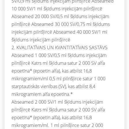
SV/0,9 ml šķīdums injekcijām pilnšļircē Abseamed
10 000 SV/1 ml šķīdums injekcijām pilnšļircē
Abseamed 20 000 SV/0,5 ml šķīdums injekcijām
pilnšļircē Abseamed 30 000 SV/0,75 ml šķīdums
injekcijām pilnšļircē Abseamed 40 000 SV/1 ml
šķīdums injekcijām pilnšļircē
2. KVALITATĪVAIS UN KVANTITATĪVAIS SASTĀVS
Abseamed 1 000 SV/0,5 ml šķīdums injekcijām
pilnšļircē Katrs ml šķīduma satur 2 000 SV alfa
epoetīna* (epoetin alfa), kas atbilst 16,8
mikrogramiem/ml 0,5 ml pilnšļirce satur 1 000
starptautiskās vienības (SV), kas atbilst 8,4
mikrogramiem alfa epoetīna.*
Abseamed 2 000 SV/1 ml šķīdums injekcijām
pilnšļircē Katrs ml šķīduma satur 2 000 SV alfa
epoetīna* (epoetin alfa), kas atbilst 16,8
mikrogramiem/ml. 1 ml pilnšļirce satur 2 000