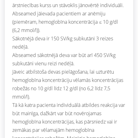
ārstniecības kurss un stāvoklis jānovērtē individuāli.
Abseamed jāievada pacientiem ar anēmiju
(piemēram, hemoglobīna koncentrācija ≤ 10 g/dl
(6,2 mmol/l)).
Sākotnējā deva ir 150 SV/kg subkutāni 3 reizes
nedēļā.
Abseamed sākotnējā deva var būt arī 450 SV/kg
subkutāni vienu reizi nedēļā.
Jāveic atbilstoša devas pielāgošana, lai uzturētu
hemoglobīna koncentrāciju vēlamās koncentrācijas
robežās no 10 g/dl līdz 12 g/dl (no 6,2 līdz 7,5
mmol/l).
Tā kā katra pacienta individuālā atbildes reakcija var
būt mainīga, dažkārt var būt novērojamas
hemoglobīna koncentrācijas, kas pārsniedz vai ir
zemākas par vēlamajām hemoglobīna