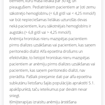
bērniem, kuru masa lielāka par 30 kg, un
pieaugušiem. Pediatriskiem pacientiem ar ļoti zemu
sākotnējo hemoglobīnu (< 6,8 g/dl vai < 4,25 mmol/l)
var būt nepieciešamas lielākas uzturošās devas
nekā pacientiem, kuru sākotnējais hemoglobīns ir
augstāks (> 6,8 g/dl vai > 4,25 mmol/l).
Anēmija hroniskas nieru mazspējas pacientiem
pirms dialīzes uzsākšanas vai pacientiem, kas saņem
peritoneālo dialīzi Alfa epoetīna drošums un
efektivitāte, to lietojot hroniskas nieru mazspējas
pacientiem ar anēmiju pirms dialīzes uzsākšanas vai
pacientiem, kas saņem peritoneālo dialīzi, nav
pierādīta. Pašlaik pieejamie dati par alfa epoetīna
subkutānu lietošanu šajās populācijās aprakstīti 5.1.
apakšpunktā, taču ieteikumus par devām nevar
sniegt.
Ķīmijterapijas izraisītu anēmiju ārstēšana