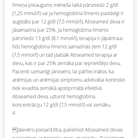
līmeņa pieaugums mēneša laikā pārsniedz 2 g/dl
(1,25 mmol/l) vai ja hemoglobīna līmenis pastāvīgi ir
augstāks par 12 g/dl (7,5 mmol/l), Abseamed deva ir
jāsamazina par 25%. Ja hemoglobīna līmenis
pārsniedz 13 g/dl (8,1 mmol/l), terapija ir jāpārtrauc
līdz hemoglobīna līmenis samazinās zem 12 g/dl
(7,5 mmol/l) un tad jāatsāk Abseamed terapija ar
devu, kas ir par 25% zemāka par iepriekšējo devu.
Pacienti uzmanīgi jānovēro, lai pārliecinātos, ka
anēmijas un anēmijas simptomu adekvātai kontrolei
tiek ievadīta zemākā apstiprinātā efektīvā
Abseamed deva, uzturot hemoglobīna
koncentrāciju 12 g/dl (7,5 mmol/l) vai zemāku.
4
Jāievēro piesardzība, palielinot Abseamed devas
pacientiem ar hronisku nieru mazspēju. Pacientiem,